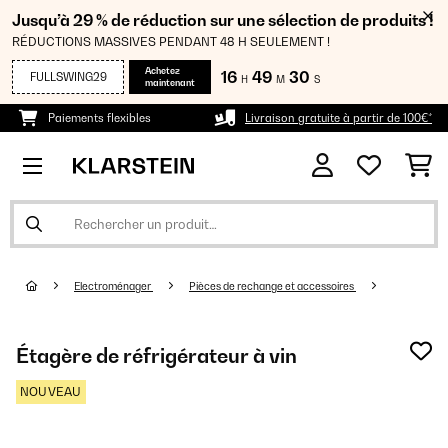
Jusqu’à 29 % de réduction sur une sélection de produits !
RÉDUCTIONS MASSIVES PENDANT 48 H SEULEMENT !
Achetez
16
49
30
FULLSWING29
H
M
S
maintenant
Paiements flexibles
Livraison gratuite à partir de 100€*
Electroménager
Pièces de rechange et accessoires
Étagère de réfrigérateur à vin
NOUVEAU