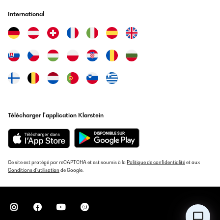
Traduire
International
AVIS VÉRIFIÉ
19/12/2024
Magnethalter funktioniert gut,Mieter können den Austausch
selbst durchführen
Amazon-Benutzer
Traduire
Télécharger l'application Klarstein
AVIS VÉRIFIÉ
11/12/2024
Einache Handhabung. Entspricht voll meinen Erwartungen.
Ce site est protégé par reCAPTCHA et est soumis à la
Politique de confidentialité
et aux
Conditions d'utilisation
de Google.
Amazon-Benutzer
Traduire
AVIS VÉRIFIÉ