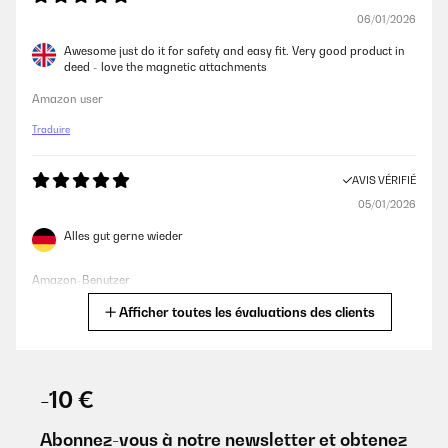
06/01/2026
Awesome just do it for safety and easy fit. Very good product in
deed - love the magnetic attachments
Amazon user
Traduire
AVIS VÉRIFIÉ
05/01/2026
Alles gut gerne wieder
Amazon-Benutzer
Afficher toutes les évaluations des clients
Traduire
AVIS VÉRIFIÉ
16/12/2025
-10 €
Funktioniert gut und Preisleistung ist top
Abonnez-vous à notre newsletter et obtenez