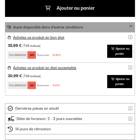
Ajouter au panier
Aussi disponible dans d'autres conditions
Achetez ce produit en bon état
35,99 €
(TVA incluse)
Ajouter au
panier
FULLSWING30
-30%
Économie :
10,80 €
Achetez ce produit en état acceptable
30,99 €
(TVA incluse)
Ajouter au
panier
FULLSWING30
-30%
Économie :
9,30 €
Dernières pièces en stock!
Délai de livraison: 2 - 3 jours ouvrables
14 jours de rétraction