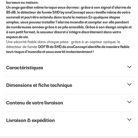
bureaux ou maison.
Un ange gardien même lorsque vous dormez : grâce à son signal d'alarme de
85 dB, le
détecteur de fumée
SHD by oneConcept
vous réveille même de votre
sommeil et peut être entendu dans toute la maison En quelques étapes
simples, vous pouvez installer l'
alarme incendie
et compter sur elle pendant
de nombreuses années grâce à sa pile amovible. Grâce à son design simple et
à son petit format, le sauveur discret s'intègre discrètement dans votre
espace de vie.
Une sécurité fiable dans chaque pièce : grâce à un capteur optique, le
détecteur de fumée
DOF19 de
SHD de oneConcept
identifie de manière fiable
tout risque d'incendie et vous avertit instantanément !
Caractéristiques
Dimensions et fiche technique
Contenu de votre livraison
Livraison & expédition