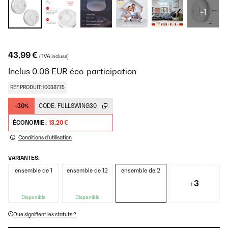
+1
43,99 €
(TVA incluse)
Inclus
0.06
EUR
éco-participation
RÉF PRODUIT: 10038775
-30%
CODE:
FULLSWING30
ÉCONOMIE :
13,20 €
Conditions d'utilisation
VARIANTES:
ensemble de 1
ensemble de 12
ensemble de 2
+3
Disponible
Disponible
Que signifient les statuts ?