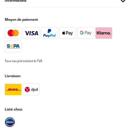
Informations
Batterie. Ich bin mal gespannt wann die ersten ausfallen. Bis jetzt
haben sie uns nicht enttäuscht. Dieses Set könnt ihr also
bedenkenlos kaufen. Von uns gibt es eine klare Kaufempfehlung.
Moyen de paiement
Amazon-Benutzer
Traduire
AVIS VÉRIFIÉ
13/05/2025
Tous nos prix incluent la TVA
Super Handhabung leicht zu installieren
Amazon-Benutzer
Livraison:
Traduire
AVIS VÉRIFIÉ
09/01/2025
Listé chez:
Rauchmelder
Amazon-Benutzer