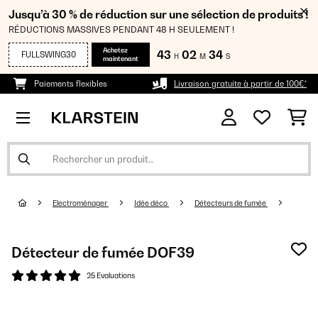
Jusqu’à 30 % de réduction sur une sélection de produits !
RÉDUCTIONS MASSIVES PENDANT 48 H SEULEMENT !
Achetez
43
02
34
FULLSWING30
H
M
S
maintenant
Paiements flexibles
Livraison gratuite à partir de 100€*
Electroménager
Idée déco
Détecteurs de fumée
Détecteur de fumée DOF39
25 Evaluations