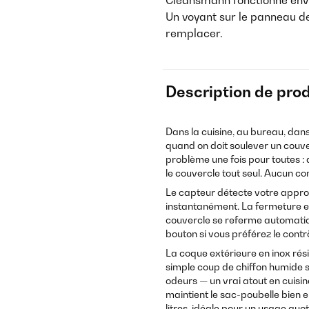
Cleansmann fonctionne envi
Un voyant sur le panneau d
remplacer.
Description de prod
Dans la cuisine, au bureau, dan
quand on doit soulever un couve
problème une fois pour toutes :
le couvercle tout seul. Aucun c
Le capteur détecte votre appro
instantanément. La fermeture e
couvercle se referme automatiq
bouton si vous préférez le contr
La coque extérieure en inox rési
simple coup de chiffon humide suf
odeurs — un vrai atout en cuisi
maintient le sac-poubelle bien 
litres, idéale pour un usage quot