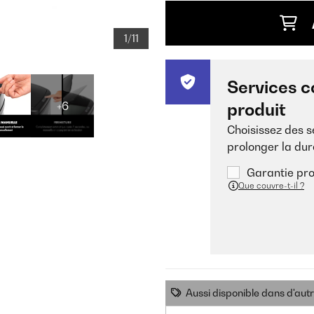
1/11
Services c
+6
produit
Choisissez des 
prolonger la dur
Garantie pro
Que couvre-t-il ?
Aussi disponible dans d'aut