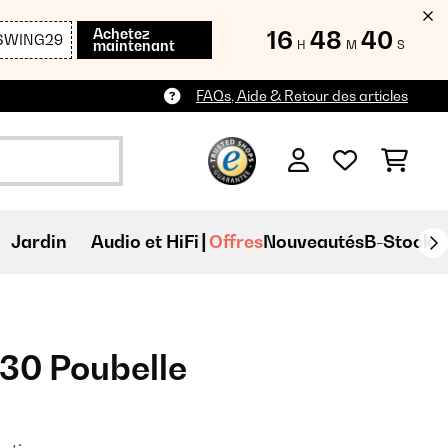
Achetez
16
48
39
SWING29
maintenant
H
M
S
FAQs, Aide & Retour des articles
Jardin
Audio et HiFi
Offres
Nouveautés
B-Stock
30 Poubelle