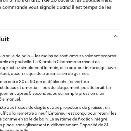
ron 3 mois à raison de 20 ouvertures quotidiennes.
e commande vous signale quand il est temps de les
uit
s la salle de bain — les mains ne sont jamais vraiment propres
rcle de poubelle. Le Klarstein Cleansmann résout ce
 approchez simplement la main, et le capteur infrarouge ouvre
ontact, aucun risque de transmission de germes.
che entre 30 et 60 cm et déclenche l'ouverture
st douce et amortie — pas de claquement, pas de bruit. Le
uement après 5 secondes, ou sur simple pression d'un
ôle manuel.
ste aux traces de doigts et aux projections de graisse : un
fit à la remettre à neuf. L'intérieur est conçu pour retenir les
ne comme en salle de bain. Le système de fixation intégré
en place, sans glissement ni débordement. Capacité de 31
idien en famille.