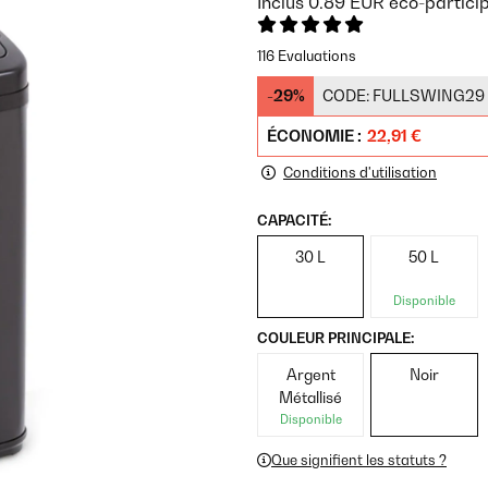
Inclus
0.89
EUR
éco-partici
116 Evaluations
-29%
CODE:
FULLSWING29
ÉCONOMIE :
22,91 €
Conditions d'utilisation
CAPACITÉ:
30 L
50 L
Disponible
COULEUR PRINCIPALE:
Argent
Noir
Métallisé
Disponible
Que signifient les statuts ?