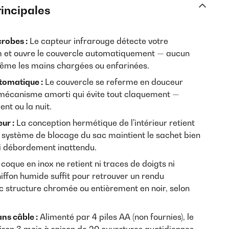
rincipales
crobes :
Le capteur infrarouge détecte votre
m et ouvre le couvercle automatiquement — aucun
même les mains chargées ou enfarinées.
tomatique :
Le couvercle se referme en douceur
mécanisme amorti qui évite tout claquement —
nt ou la nuit.
eur :
La conception hermétique de l'intérieur retient
 système de blocage du sac maintient le sachet bien
ni débordement inattendu.
coque en inox ne retient ni traces de doigts ni
iffon humide suffit pour retrouver un rendu
c structure chromée ou entièrement en noir, selon
ns câble :
Alimenté par 4 piles AA (non fournies), le