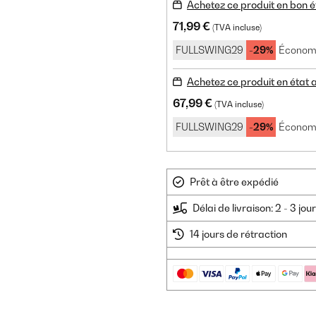
Achetez ce produit en bon é
71,99 €
(TVA incluse)
FULLSWING29
-29%
Économi
Achetez ce produit en état
67,99 €
(TVA incluse)
FULLSWING29
-29%
Économi
Prêt à être expédié
Délai de livraison: 2 - 3 jo
14 jours de rétraction