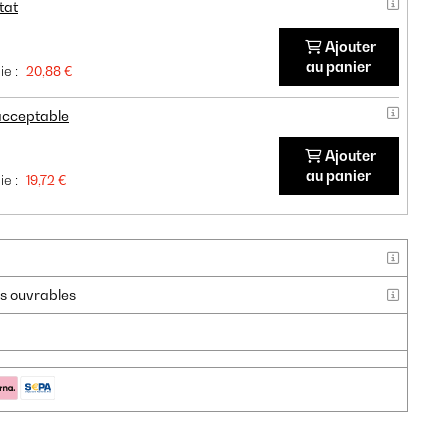
tat
Ajouter
au panier
e :
20,88 €
 acceptable
Ajouter
au panier
e :
19,72 €
urs ouvrables