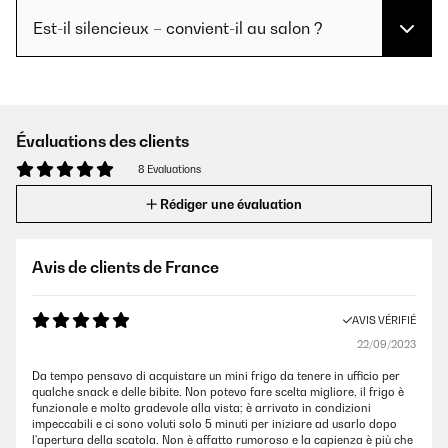
Est-il silencieux – convient-il au salon ?
Évaluations des clients
8 Evaluations
Rédiger une évaluation
Avis de clients de France
AVIS VÉRIFIÉ
22/09/2023
Da tempo pensavo di acquistare un mini frigo da tenere in ufficio per
qualche snack e delle bibite. Non potevo fare scelta migliore, il frigo è
funzionale e molto gradevole alla vista; è arrivato in condizioni
impeccabili e ci sono voluti solo 5 minuti per iniziare ad usarlo dopo
l'apertura della scatola. Non è affatto rumoroso e la capienza è più che