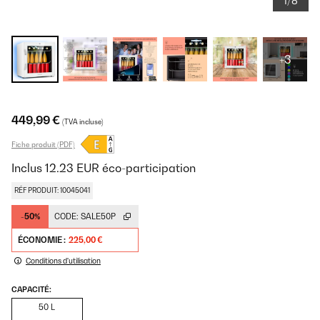
1/8
+3
449,99 €
(TVA incluse)
Fiche produit (PDF)
Inclus
12.23
EUR
éco-participation
RÉF PRODUIT: 10045041
-50%
CODE:
SALE50P
ÉCONOMIE :
225,00 €
Conditions d'utilisation
CAPACITÉ:
50 L