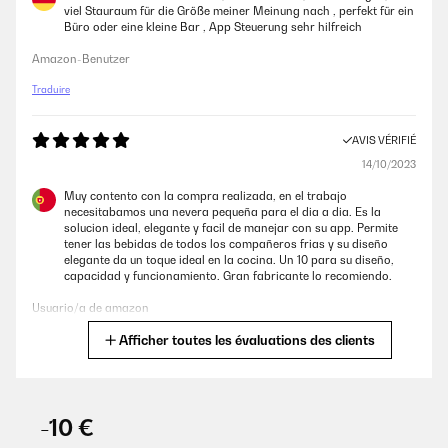
viel Stauraum für die Größe meiner Meinung nach , perfekt für ein
Büro oder eine kleine Bar , App Steuerung sehr hilfreich
Amazon-Benutzer
Traduire
AVIS VÉRIFIÉ
14/10/2023
Muy contento con la compra realizada, en el trabajo
necesitabamos una nevera pequeña para el dia a dia. Es la
solucion ideal, elegante y facil de manejar con su app. Permite
tener las bebidas de todos los compañeros frias y su diseño
elegante da un toque ideal en la cocina. Un 10 para su diseño,
capacidad y funcionamiento. Gran fabricante lo recomiendo.
Usuario/a de amazon
Afficher toutes les évaluations des clients
Traduire
AVIS VÉRIFIÉ
17/02/2023
-10 €
Frigo à excellent design,plage température largement suffisante