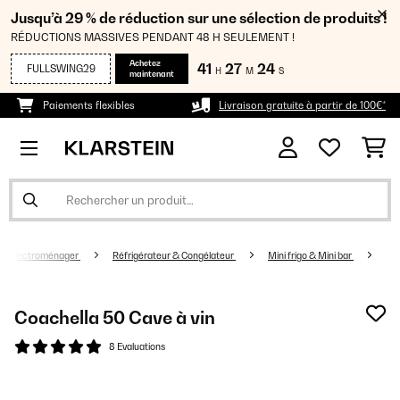
Jusqu’à 29 % de réduction sur une sélection de produits !
RÉDUCTIONS MASSIVES PENDANT 48 H SEULEMENT !
Achetez
41
27
23
FULLSWING29
H
M
S
maintenant
Paiements flexibles
Livraison gratuite à partir de 100€*
Electroménager
Réfrigérateur & Congélateur
Mini frigo & Mini bar
Coachella 50 Cave à vin
8 Evaluations