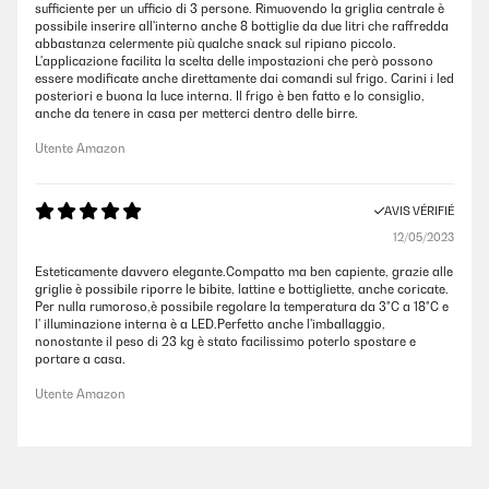
sufficiente per un ufficio di 3 persone. Rimuovendo la griglia centrale è
possibile inserire all'interno anche 8 bottiglie da due litri che raffredda
abbastanza celermente più qualche snack sul ripiano piccolo.
L'applicazione facilita la scelta delle impostazioni che però possono
essere modificate anche direttamente dai comandi sul frigo. Carini i led
posteriori e buona la luce interna. Il frigo è ben fatto e lo consiglio,
anche da tenere in casa per metterci dentro delle birre.
Utente Amazon
AVIS VÉRIFIÉ
12/05/2023
Esteticamente davvero elegante.Compatto ma ben capiente, grazie alle
griglie è possibile riporre le bibite, lattine e bottigliette, anche coricate.
Per nulla rumoroso,è possibile regolare la temperatura da 3°C a 18°C e
l' illuminazione interna è a LED.Perfetto anche l'imballaggio,
nonostante il peso di 23 kg è stato facilissimo poterlo spostare e
portare a casa.
Utente Amazon