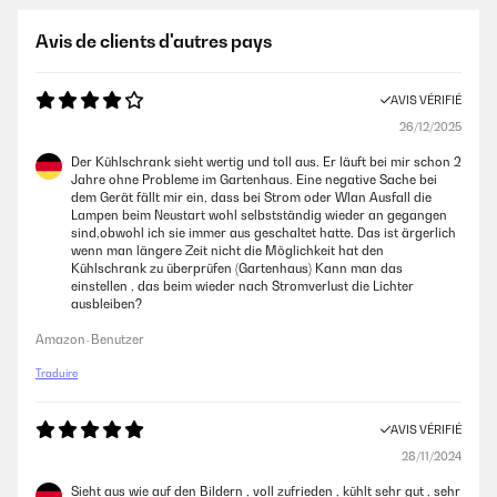
Avis de clients d'autres pays
AVIS VÉRIFIÉ
26/12/2025
Der Kühlschrank sieht wertig und toll aus. Er läuft bei mir schon 2
Jahre ohne Probleme im Gartenhaus. Eine negative Sache bei
dem Gerät fällt mir ein, dass bei Strom oder Wlan Ausfall die
Lampen beim Neustart wohl selbstständig wieder an gegangen
sind,obwohl ich sie immer aus geschaltet hatte. Das ist ärgerlich
wenn man längere Zeit nicht die Möglichkeit hat den
Kühlschrank zu überprüfen (Gartenhaus) Kann man das
einstellen , das beim wieder nach Stromverlust die Lichter
ausbleiben?
Amazon-Benutzer
Traduire
AVIS VÉRIFIÉ
28/11/2024
Sieht aus wie auf den Bildern , voll zufrieden , kühlt sehr gut , sehr