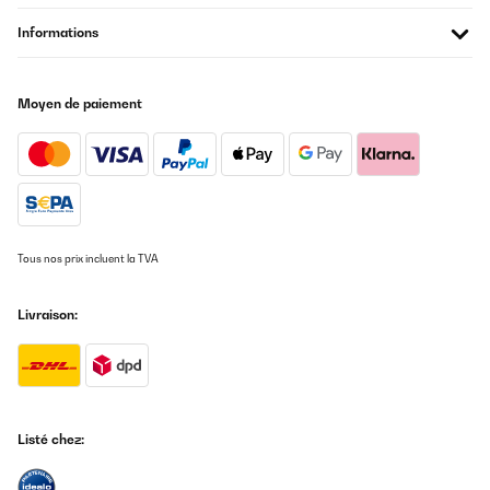
wird auch problemlos gehalten.Was ich gar nicht bedacht habe
Informations
ist die ideale Einstellung der Temperatur gegenüber dem
Kühlschrank.Hier waren die Getränke ja immer der Temperatur
der Lebensmittel unterworfen - das ist jetzt natürlich nicht mehr
so und so kann der Wein oder was auch immer ideal temperiert
Moyen de paiement
gelagert werden.Was ich ebenfalls sehr gut finde ist der
Energieverbrauch und das Einsparpotenzial. Da die Temperatur
bei Getränken oft nicht so kühl sein muss wie im Kühlschrank,
muss das Gerät auch nicht so weit herunterkühlen und spart
alleine dadurch schon Energie.Kommen wir aber langsam zum
schluss ... seit vier Wochen wohnt das Ding jetzt in unserem
Wohnzimmer und verrichtet klaglos seine Arbeit. Es ist einfach
schön seinen Gästen etwas daraus anbieten zu können und
meine Frau hat wieder mehr Platz im Kühlschrank ... und wer kein
Tous nos prix incluent la TVA
Wein mag kann auch Bier oder Cola darin kaltstellen ... von mir
ganz klar 5 Sterne!
Livraison:
Amazon-Benutzer
Traduire
Listé chez: