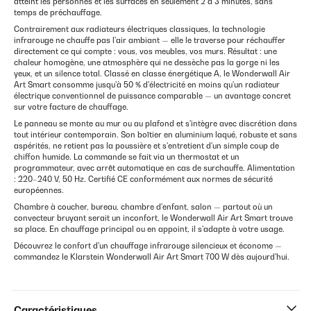
atteint les personnes et les surfaces en seulement 2 à 3 minutes, sans
temps de préchauffage.
Contrairement aux radiateurs électriques classiques, la technologie
infrarouge ne chauffe pas l'air ambiant — elle le traverse pour réchauffer
directement ce qui compte : vous, vos meubles, vos murs. Résultat : une
chaleur homogène, une atmosphère qui ne dessèche pas la gorge ni les
yeux, et un silence total. Classé en classe énergétique A, le Wonderwall Air
Art Smart consomme jusqu'à 50 % d'électricité en moins qu'un radiateur
électrique conventionnel de puissance comparable — un avantage concret
sur votre facture de chauffage.
Le panneau se monte au mur ou au plafond et s'intègre avec discrétion dans
tout intérieur contemporain. Son boîtier en aluminium laqué, robuste et sans
aspérités, ne retient pas la poussière et s'entretient d'un simple coup de
chiffon humide. La commande se fait via un thermostat et un
programmateur, avec arrêt automatique en cas de surchauffe. Alimentation
: 220–240 V, 50 Hz. Certifié CE conformément aux normes de sécurité
européennes.
Chambre à coucher, bureau, chambre d'enfant, salon — partout où un
convecteur bruyant serait un inconfort, le Wonderwall Air Art Smart trouve
sa place. En chauffage principal ou en appoint, il s'adapte à votre usage.
Découvrez le confort d'un chauffage infrarouge silencieux et économe —
commandez le Klarstein Wonderwall Air Art Smart 700 W dès aujourd'hui.
Caractéristiques