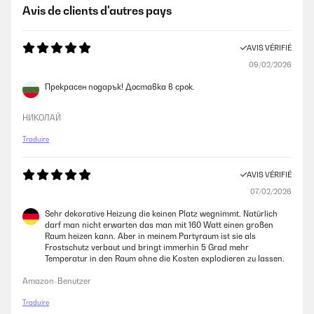
Ottimo prodotto
Avis de clients d'autres pays
Utente Amazon
AVIS VÉRIFIÉ
09/02/2026
AVIS VÉRIFIÉ
01/01/2025
Прекрасен подарък! Доставка в срок.
Funziona veramente bene fa il suo lavoro come descritto
НИКОЛАЙ
Utente Amazon
Traduire
AVIS VÉRIFIÉ
AVIS VÉRIFIÉ
22/12/2024
07/02/2026
Funziona molto bene, ottima l’applicazione che gestisce il pannello,
Sehr dekorative Heizung die keinen Platz wegnimmt. Natürlich
belli i materiali. Ho preso a parte le ruote che mi permettono di usare il
darf man nicht erwarten das man mit 160 Watt einen großen
pannello in qualsiasi stanza senza doverlo appendere al muro.Direi
Raum heizen kann. Aber in meinem Partyraum ist sie als
che è la rivoluzione del riscaldamento domestico! Costi bassi e clima
Frostschutz verbaut und bringt immerhin 5 Grad mehr
ideale!
Temperatur in den Raum ohne die Kosten explodieren zu lassen.
Utente Amazon
Amazon-Benutzer
Traduire