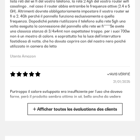
lista reti del wi fi del vostro telefono, la rete 2.4gh del vostro router wifi
casalingo , nel caso il router abbia entrambe le frequenze attive (2.4 e 5
GH). Altrimenti dovrete obbligatoriamente impostare il vostro router wi
fi a 2, 4Gh perché il pannello funziona esclusivamente a quella
frequenza. Dopodiché potete riutilizzare il telefono sulla rete 5gh una
volta eseguita la connessione del pannello alla rete wi fi*****Se avete
una classica stanza di 3/4x4mt non aspettatevi troppo. per i suoi 700w
non è un mostro di calore. e soprattutto ha la luce dell’interruttore
fastidiosa di notte, che ho dovuto coprire con del nastro nero poiché
utilizzato in camera da letto
Utente Amazon
AVIS VÉRIFIÉ
21/01/2025
Purtroppo il calore sviluppato era insufficiente per l’uso che dovevo
farne, però il prodotto sembra ottimo in sé, bello anche da vedere
Utente Amazon
Afficher toutes les évaluations des clients
AVIS VÉRIFIÉ
17/01/2025