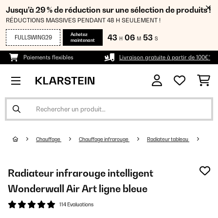
Jusqu’à 29 % de réduction sur une sélection de produits !
RÉDUCTIONS MASSIVES PENDANT 48 H SEULEMENT !
Achetez
43
06
52
FULLSWING29
H
M
S
maintenant
Paiements flexibles
Livraison gratuite à partir de 100€*
Chauffage
Chauffage infrarouge
Radiateur tableau
Radiateur infrarouge intelligent
Wonderwall Air Art ligne bleue
114 Evaluations