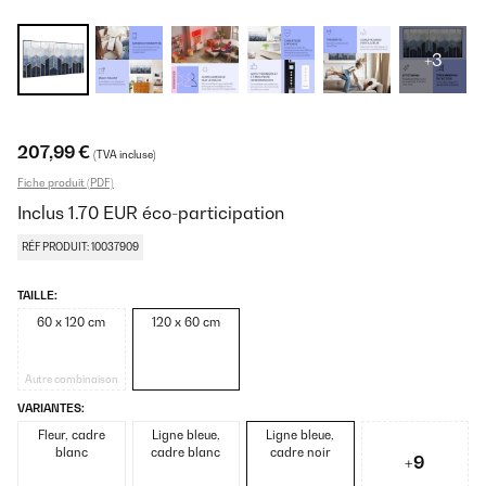
+3
207,99 €
(TVA incluse)
Fiche produit (PDF)
Inclus
1.70
EUR
éco-participation
RÉF PRODUIT: 10037909
TAILLE:
60 x 120 cm
120 x 60 cm
Autre combinaison
VARIANTES:
Fleur, cadre
Ligne bleue,
Ligne bleue,
blanc
cadre blanc
cadre noir
+9