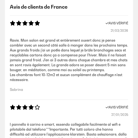
Avis de clients de France
AVIS VÉRIFIÉ
21/03/2026
Ravie. Mon salon est grand et entièrement ouvert donc je pense
combler avec un second côté salle à manger dans les prochains temps.
Aux grands froids j'ai un poêle dans lequel je brûle branchages secs et
recyclables cartons donc ça a compense pour l'hiver. Mais il ne faisait
jamais grand froid. J'en ai 3 autres dans chaque chambre et mes chats
en sont ravis également. La grande adore se poser devant 5 min sans
bouger, en méditation, comme moi au soleil au printemps.
Les chambres font 10-12m2 et aucun complément de chauffage n'est
nécessaire.
Sabrina
AVIS VÉRIFIÉ
27/01/2025
l pannello è carino e smart, essendo collegabile facilmente al wifi e
pilotabile dal telefono***Importante. Per tutti coloro che hanno
difficoltà ad utilizzare l’applicazione klarstein. Basta selezionare, dalla