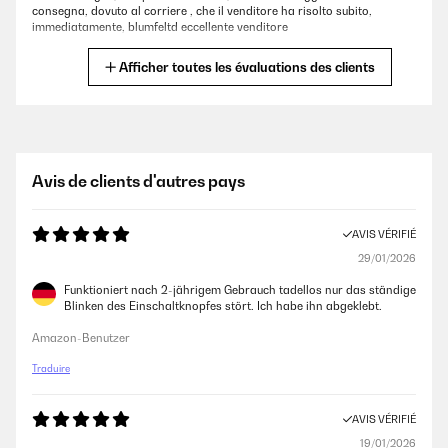
consegna, dovuto al corriere , che il venditore ha risolto subito,
immediatamente, blumfeltd eccellente venditore
Utente Amazon
Afficher toutes les évaluations des clients
AVIS VÉRIFIÉ
25/11/2025
Ottima soluzione
Avis de clients d'autres pays
Utente Amazon
AVIS VÉRIFIÉ
29/01/2026
AVIS VÉRIFIÉ
18/11/2024
Funktioniert nach 2-jährigem Gebrauch tadellos nur das ständige
Blinken des Einschaltknopfes stört. Ich habe ihn abgeklebt.
Ottima fattura, bello esteticamente anche per la qualità dei prodotti. Il
mio bianco, la funzionalità timer molto comoda, al massimo riscalda
Amazon-Benutzer
un ambiente di 20-30 mq nel giro di pochi minuti
Traduire
Utente Amazon
AVIS VÉRIFIÉ
AVIS VÉRIFIÉ
19/01/2026