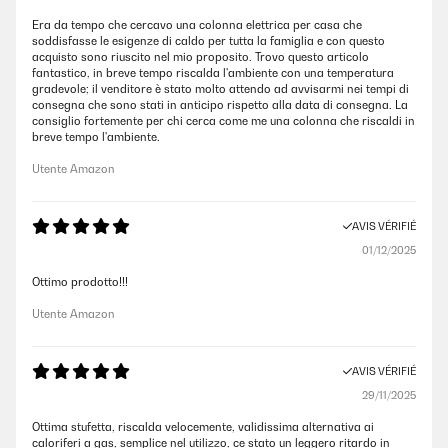
Era da tempo che cercavo una colonna elettrica per casa che
soddisfasse le esigenze di caldo per tutta la famiglia e con questo
acquisto sono riuscito nel mio proposito. Trovo questo articolo
fantastico, in breve tempo riscalda l'ambiente con una temperatura
gradevole; il venditore è stato molto attendo ad avvisarmi nei tempi di
consegna che sono stati in anticipo rispetto alla data di consegna. La
consiglio fortemente per chi cerca come me una colonna che riscaldi in
breve tempo l'ambiente.
Utente Amazon
AVIS VÉRIFIÉ
01/12/2025
Ottimo prodotto!!!
Utente Amazon
AVIS VÉRIFIÉ
29/11/2025
Ottima stufetta, riscalda velocemente, validissima alternativa ai
caloriferi a gas, semplice nel utilizzo, ce stato un leggero ritardo in