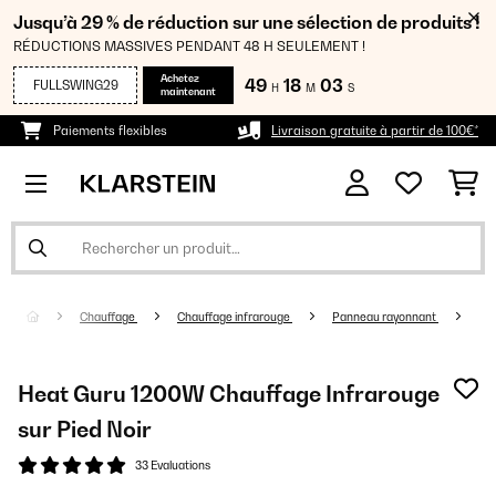
Jusqu’à 29 % de réduction sur une sélection de produits !
RÉDUCTIONS MASSIVES PENDANT 48 H SEULEMENT !
Achetez
49
18
03
FULLSWING29
H
M
S
maintenant
Paiements flexibles
Livraison gratuite à partir de 100€*
Chauffage
Chauffage infrarouge
Panneau rayonnant
Heat Guru 1200W Chauffage Infrarouge
sur Pied Noir
33 Evaluations