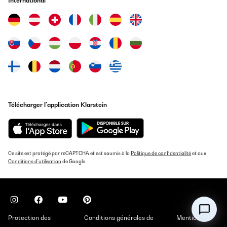
International
Amazon-Benutzer
Traduire
AVIS VÉRIFIÉ
15/10/2025
Der Blumfeldt Standheizstrahler ist top.Für mich etwas schwierig
die Montage, ging aber soweit damit er aufrecht steht.
Amazon-Benutzer
Télécharger l'application Klarstein
Traduire
AVIS VÉRIFIÉ
Ce site est protégé par reCAPTCHA et est soumis à la
Politique de confidentialité
et aux
11/10/2025
Conditions d'utilisation
de Google.
Naja, wir haben den Infrarotheizstraler von Blumfeld erst 2
Monate aber kann jetzt schon sagen das ich die richtige Wahl
getroffen habe. drei Heizstufen von 700 bis 2200 watt mit
Fernbedienung und SOFORT wird es warm im Kalt - Wintergarten.
Würde ich wieder kaufen... weil der Preis sensationell günstig ist
und von der Optik richtig toll aussieht bin gespannt wenn die
Protection des
Conditions générales de
Mentions
Winterzeit beginnt