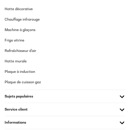
14/11/2025
Hotte décorative
Der Artikel wurde sehr schnell geliefert, war sehr gut verpackt,
der Karton war ohne Beschädigung. Das Aufbauen war relativ
Chauffage infrarouge
schnell gemacht, alles Erforderliche war enthalten. Das Gerät
wirkt hochwertig, das Oszillieren hat was. Die Wärmeleistung mit
Machine à glaçons
2000W ist für eine rundum verglaste Terrasse mit ca. 25qm ( kein
geschlossener Wintergarten) nicht ausreichend. Haben einen
Frigo vitrine
zweiten bestellt, der genauso gut und schnell geliefert wurde. Nun
wird es warm.
Rafraîchisseur d'air
Amazon-Benutzer
Hotte murale
Traduire
Plaque à induction
AVIS VÉRIFIÉ
Plaque de cuisson gaz
11/11/2025
Alles superHeizt einen großen Raum
Sujets populaires
Amazon-Benutzer
Service client
Traduire
Informations