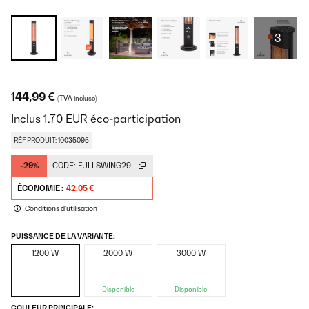
+3
144,99 €
(TVA incluse)
Inclus
1.70
EUR
éco-participation
RÉF PRODUIT: 10035095
-29%
CODE:
FULLSWING29
ÉCONOMIE :
42,05 €
Conditions d'utilisation
PUISSANCE DE LA VARIANTE:
1200 W
2000 W
3000 W
Disponible
Disponible
COULEUR PRINCIPALE: