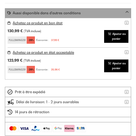
Aussi disponible dans d'autres conditions
Achetez ce produit en bon état
130,99 €
(TVA incluse)
Ajouter au
panier
FULLSWING29
-29%
Économie :
37,99 €
Achetez ce produit en état acceptable
123,99 €
(TVA incluse)
Ajouter au
panier
FULLSWING29
-29%
Économie :
35,96 €
Prêt à être expédié
Délai de livraison: 1 - 2 jours ouvrables
14 jours de rétraction