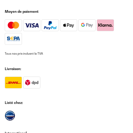
AVIS VÉRIFIÉ
07/11/2025
Moyen de paiement
Грее бързо и силно, въртенето е супер, доволен съм!
Доставката беше бърза и супер комуникация!
Симеон
Traduire
Tous nos prix incluent la TVA
AVIS VÉRIFIÉ
07/11/2025
Livraison:
Sehr gut
Amazon-Benutzer
Traduire
Listé chez:
AVIS VÉRIFIÉ
21/10/2025
kleine Räume werden in kurzer Zeit warm und gemütlich