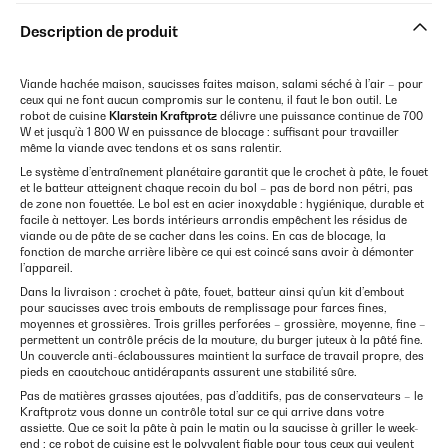
Description de produit
Viande hachée maison, saucisses faites maison, salami séché à l’air – pour
ceux qui ne font aucun compromis sur le contenu, il faut le bon outil. Le
robot de cuisine
Klarstein Kraftprotz
délivre une puissance continue de 700
W et jusqu’à 1 800 W en puissance de blocage : suffisant pour travailler
même la viande avec tendons et os sans ralentir.
Le système d’entraînement planétaire garantit que le crochet à pâte, le fouet
et le batteur atteignent chaque recoin du bol – pas de bord non pétri, pas
de zone non fouettée. Le bol est en acier inoxydable : hygiénique, durable et
facile à nettoyer. Les bords intérieurs arrondis empêchent les résidus de
viande ou de pâte de se cacher dans les coins. En cas de blocage, la
fonction de marche arrière libère ce qui est coincé sans avoir à démonter
l’appareil.
Dans la livraison : crochet à pâte, fouet, batteur ainsi qu’un kit d’embout
pour saucisses avec trois embouts de remplissage pour farces fines,
moyennes et grossières. Trois grilles perforées – grossière, moyenne, fine –
permettent un contrôle précis de la mouture, du burger juteux à la pâté fine.
Un couvercle anti-éclaboussures maintient la surface de travail propre, des
pieds en caoutchouc antidérapants assurent une stabilité sûre.
Pas de matières grasses ajoutées, pas d’additifs, pas de conservateurs – le
Kraftprotz vous donne un contrôle total sur ce qui arrive dans votre
assiette. Que ce soit la pâte à pain le matin ou la saucisse à griller le week-
end : ce robot de cuisine est le polyvalent fiable pour tous ceux qui veulent