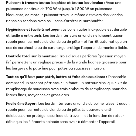
Puissant à travers toutes les pâtes et toutes les viandes :
Avec une
puissance continue de 700 W et jusqu'à 1 800 W en puissance
bloquante, ce moteur puissant travaille même à travers des viandes
riches en tendons avec os – sans s'arrêter ni surchauffer.
Hygiénique et facile à nettoyer :
Le bol en acier inoxydable est durable
et facile à entretenir. Les bords intérieurs arrondis ne laissent aucun
recoin pour les restes de viande ou de pâte – et l'arrêt automatique en
cas de surchauffe ou de surcharge protège l'appareil de manière fiable.
Contrôle total sur la mouture :
Trois disques perforés (grossier, moyen,
fin) permettent un réglage précis – de la viande hachée grossière pour
les burgers à la pâte fine pour pâtés ou saucisses maison.
Tout ce qu'il faut pour pétrir, battre et faire des saucisses :
L'ensemble
comprend un crochet pétrisseur, un fouet, un batteur ainsi qu'un kit de
remplissage de saucisses avec trois embouts de remplissage pour des
farces fines, moyennes et grossières.
Facile à nettoyer :
Les bords intérieurs arrondis du bol ne laissent aucun
recoin pour les restes de viande ou de pâte. Le couvercle anti-
éclaboussures protège la surface de travail – et la fonction de retour
débloque les éléments coincés sans avoir à démonter l’appareil.