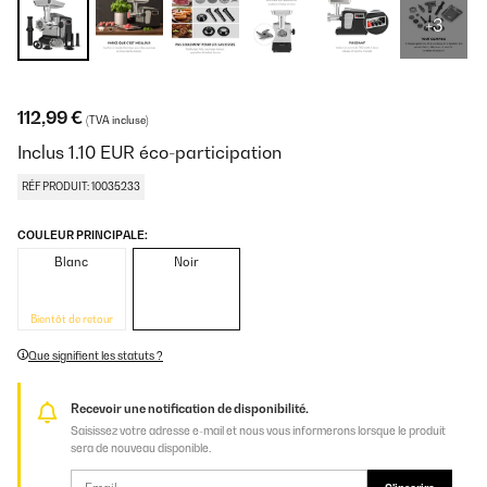
+3
112,99 €
(TVA incluse)
Inclus
1.10
EUR
éco-participation
RÉF PRODUIT: 10035233
COULEUR PRINCIPALE:
Blanc
Noir
Bientôt de retour
Que signifient les statuts ?
Recevoir une notification de disponibilité.
Saisissez votre adresse e-mail et nous vous informerons lorsque le produit
sera de nouveau disponible.