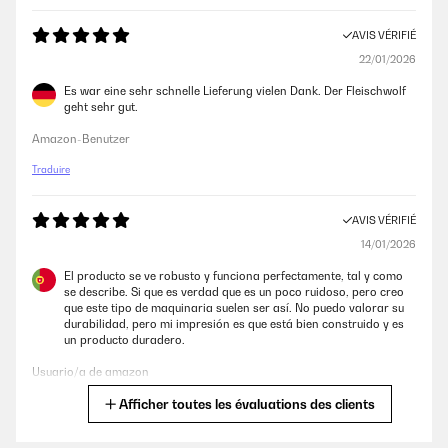
Utente Amazon
AVIS VÉRIFIÉ
AVIS VÉRIFIÉ
22/01/2026
11/12/2022
Es war eine sehr schnelle Lieferung vielen Dank. Der Fleischwolf
geht sehr gut.
Buon prodotto
Amazon-Benutzer
Utente Amazon
Traduire
AVIS VÉRIFIÉ
AVIS VÉRIFIÉ
09/12/2022
14/01/2026
Facile da pulire e usare
El producto se ve robusto y funciona perfectamente, tal y como
Utente Amazon
se describe. Si que es verdad que es un poco ruidoso, pero creo
que este tipo de maquinaria suelen ser así. No puedo valorar su
durabilidad, pero mi impresión es que está bien construido y es
un producto duradero.
AVIS VÉRIFIÉ
Usuario/a de amazon
09/12/2022
Afficher toutes les évaluations des clients
Facile da pulire e usare
Traduire
Utente Amazon