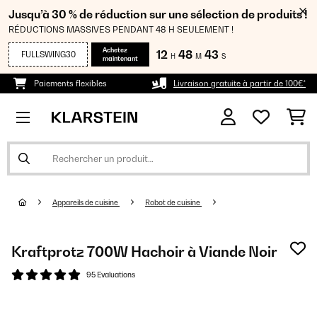
Jusqu’à 30 % de réduction sur une sélection de produits !
RÉDUCTIONS MASSIVES PENDANT 48 H SEULEMENT !
Achetez
12
48
43
FULLSWING30
H
M
S
maintenant
Paiements flexibles
Livraison gratuite à partir de 100€*
Appareils de cuisine
Robot de cuisine
Kraftprotz 700W Hachoir à Viande Noir
95 Evaluations