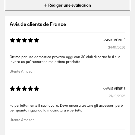
Rédiger une évaluation
Avis de clients de France
AVIS VÉRIFIÉ
24/01/2026
Ottimo per uso domestico provato oggi con 30 chili di carne fa il suo
lavoro un po' rumoroso ma ottimo prodotto
Utente Amazon
AVIS VÉRIFIÉ
27/10/2025
Fa perfettamente il suo lavoro. Devo ancora testare gli accessori però
per quanto riguarda la macinatura è perfetta.
Utente Amazon