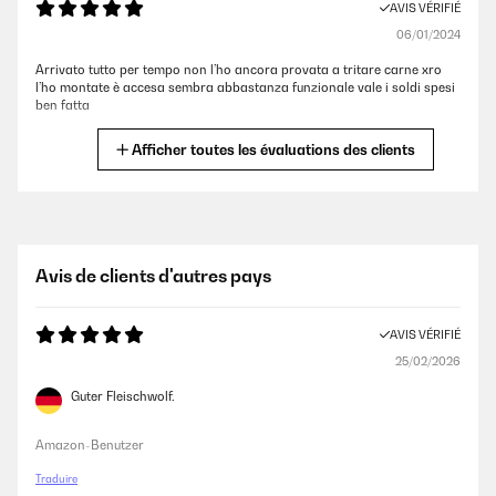
AVIS VÉRIFIÉ
06/01/2024
Arrivato tutto per tempo non l’ho ancora provata a tritare carne xro
l’ho montate è accesa sembra abbastanza funzionale vale i soldi spesi
ben fatta
Utente Amazon
Afficher toutes les évaluations des clients
AVIS VÉRIFIÉ
29/11/2023
Un pelo rumorosa ma un ottimo prodotto e acquistato con il 14% di
Avis de clients d'autres pays
sconto quindi che dire ottimo prodotto e a un prezzo vantaggioso. Mi
trovo da Dio e lo uso spesso
AVIS VÉRIFIÉ
Utente Amazon
25/02/2026
Guter Fleischwolf.
AVIS VÉRIFIÉ
08/09/2023
Amazon-Benutzer
Ottimo prodotto
Traduire