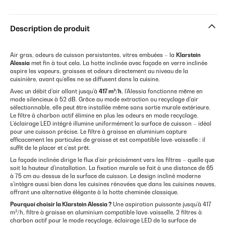
Description de produit
Air gras, odeurs de cuisson persistantes, vitres embuées – la
Klarstein
Alessia
met fin à tout cela. La hotte inclinée avec façade en verre inclinée
aspire les vapeurs, graisses et odeurs directement au niveau de la
cuisinière, avant qu’elles ne se diffusent dans la cuisine.
Avec un débit d’air allant jusqu’à
417 m³/h
, l’Alessia fonctionne même en
mode silencieux à 52 dB. Grâce au mode extraction ou recyclage d’air
sélectionnable, elle peut être installée même sans sortie murale extérieure.
Le filtre à charbon actif élimine en plus les odeurs en mode recyclage.
L’éclairage LED intégré illumine uniformément la surface de cuisson – idéal
pour une cuisson précise. Le filtre à graisse en aluminium capture
efficacement les particules de graisse et est compatible lave-vaisselle : il
suffit de le placer et c’est prêt.
La façade inclinée dirige le flux d’air précisément vers les filtres – quelle que
soit la hauteur d’installation. La fixation murale se fait à une distance de 65
à 75 cm au-dessus de la surface de cuisson. Le design incliné moderne
s’intègre aussi bien dans les cuisines rénovées que dans les cuisines neuves,
offrant une alternative élégante à la hotte cheminée classique.
Pourquoi choisir la Klarstein Alessia ?
Une aspiration puissante jusqu’à 417
m³/h, filtre à graisse en aluminium compatible lave-vaisselle, 2 filtres à
charbon actif pour le mode recyclage, éclairage LED de la surface de