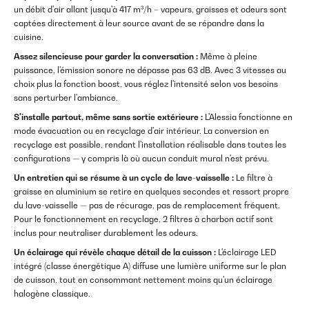
un débit d'air allant jusqu'à 417 m³/h – vapeurs, graisses et odeurs sont
captées directement à leur source avant de se répandre dans la
cuisine.
Assez silencieuse pour garder la conversation :
Même à pleine
puissance, l'émission sonore ne dépasse pas 63 dB. Avec 3 vitesses au
choix plus la fonction boost, vous réglez l'intensité selon vos besoins
sans perturber l'ambiance.
S'installe partout, même sans sortie extérieure :
L'Alessia fonctionne en
mode évacuation ou en recyclage d'air intérieur. La conversion en
recyclage est possible, rendant l'installation réalisable dans toutes les
configurations — y compris là où aucun conduit mural n'est prévu.
Un entretien qui se résume à un cycle de lave-vaisselle :
Le filtre à
graisse en aluminium se retire en quelques secondes et ressort propre
du lave-vaisselle — pas de récurage, pas de remplacement fréquent.
Pour le fonctionnement en recyclage, 2 filtres à charbon actif sont
inclus pour neutraliser durablement les odeurs.
Un éclairage qui révèle chaque détail de la cuisson :
L'éclairage LED
intégré (classe énergétique A) diffuse une lumière uniforme sur le plan
de cuisson, tout en consommant nettement moins qu'un éclairage
halogène classique.