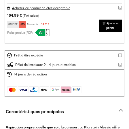
Achetez ce produit en état acceptable
164,99 €
(TVA incluse)
Ajouter au
SALE15P
-15%
Économie :
24,75 €
panier
Fiche produit (PDF)
Prêt à être expédié
Délai de livraison: 2 - 4 jours ouvrables
14 jours de rétraction
Caractéristiques principales
Aspiration propre, quelle que soit la cuisson :
La Klarstein Alessia offre