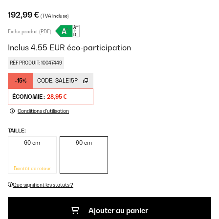
192,99 €
(TVA incluse)
Fiche produit (PDF)
Inclus
4.55
EUR
éco-participation
RÉF PRODUIT: 10047449
-15%
CODE:
SALE15P
ÉCONOMIE :
28,95 €
Conditions d'utilisation
TAILLE:
60 cm
90 cm
Bientôt de retour
Que signifient les statuts ?
Ajouter au panier