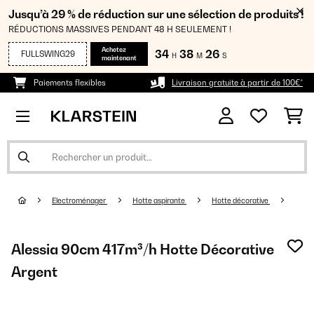
Jusqu’à 29 % de réduction sur une sélection de produits !
RÉDUCTIONS MASSIVES PENDANT 48 H SEULEMENT !
Achetez
34
38
26
FULLSWING29
H
M
S
maintenant
Paiements flexibles
Livraison gratuite à partir de 100€*
Electroménager
Hotte aspirante
Hotte décorative
Alessia 90cm 417m³/h Hotte Décorative
Argent