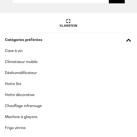
Amazon-Benutzer
Traduire
AVIS VÉRIFIÉ
14/01/2024
Catégories préférées
Silencioso, fácil de limpiar y regular la temperatura de enfriado.
Suficiente capacidad para uso en oficina
Cave à vin
Amazon user
Climatiseur mobile
Traduire
Déshumidificateur
AVIS VÉRIFIÉ
Hotte îlot
29/12/2023
Hotte décorative
Perfecta y elegantisima
Chauffage infrarouge
Usuario/a de amazon
Machine à glaçons
Traduire
Frigo vitrine