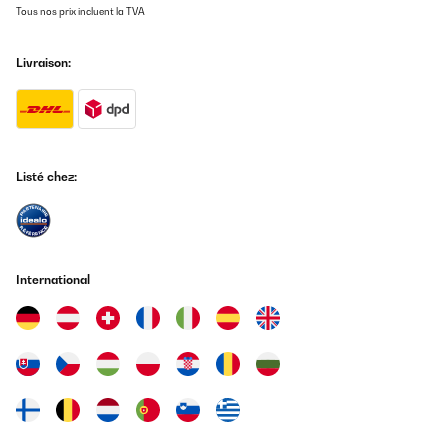
03/10/2023
Tous nos prix incluent la TVA
" immer wieder gern " !
Livraison:
Amazon-Benutzer
Traduire
AVIS VÉRIFIÉ
Listé chez:
28/09/2023
Der Kühlschrank ist ohne optischen Makel geliefert worden und
kühlt auf kleinster Stufe auf 3-4°C herunter.Der Energieverbrauch
liegt bei etwa 0,3kWh pro Tag, entsprechend hochgerechnet etwa
108kWh im Jahr.Damit schneidet er sparsamer ab als einige
International
Konkurrenz-Modelle mit besserer Energieklasse. Wenn einem die
klassische Aufteilung mit Gefrierfach und Gemüsefach ausreicht,
ist das hier ein optisch wertvolles Schnäppchen!
Amazon-Benutzer
Traduire
AVIS VÉRIFIÉ