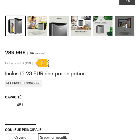
1/9
+4
289,99 €
(TVA incluse)
Fiche produit (PDF)
Inclus
12.23
EUR
éco-participation
RÉF PRODUIT: 10045896
CAPACITÉ:
45 L
COULEUR PRINCIPALE:
Crvena
Srebrna metalik