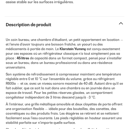
assise stable sur les surfaces irrégulières.
Description de produit
Un coin bureau, une chambre d'étudiant, un petit appartement en location —
et l'envie d'avoir toujours une boisson fraîche, un yaourt ou des
médicaments à portée de main. Le
Klarstein Yummy
est conçu exactement
pour ces espaces où un réfrigérateur classique n'a tout simplement pas sa
place :
45 litres
de capacité dans un format compact, pensé pour s'installer
sous un bureau, dans un bureau professionnel ou dans une résidence
universitaire.
Son système de refroidissement à compresseur maintient une température
réglable entre 0 et 10 °C sur l'ensemble du volume, grâce au réfrigérant
R600a — et ce, avec un niveau sonore maximal de 40 dB. Autant dire qu'il se
fait oublier, que ce soit la nuit dans une chambre ou en journée dans un
espace de travail. Pour les petites réserves glacées, un compartiment
congélateur indépendant de 3 litres descend jusqu'à −3 °C.
À l'intérieur, une grille métallique amovible et deux clayettes de porte offrent
une organisation flexible — idéale pour des bouteilles, des canettes, des
cosmétiques ou des produits frais. Les étagères se retirent et se nettoient
facilement sous l'eau courante. Les pieds réglables en hauteur assurent une
stabilité parfaite sur n'importe quelle surface.