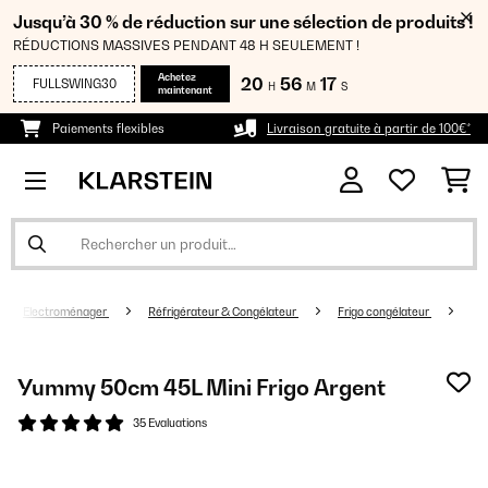
Jusqu’à 30 % de réduction sur une sélection de produits !
RÉDUCTIONS MASSIVES PENDANT 48 H SEULEMENT !
Achetez
20
56
16
FULLSWING30
H
M
S
maintenant
Paiements flexibles
Livraison gratuite à partir de 100€*
Electroménager
Réfrigérateur & Congélateur
Frigo congélateur
Yummy 50cm 45L Mini Frigo Argent
35 Evaluations