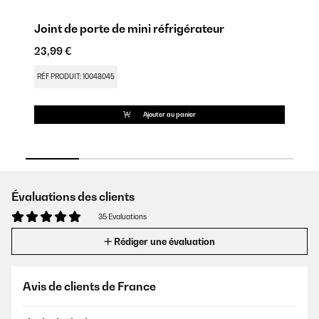
Joint de porte de mini réfrigérateur
Ch
23,99 €
15
RÉF PRODUIT: 10048045
RÉ
Ajouter au panier
Évaluations des clients
35 Evaluations
Rédiger une évaluation
Avis de clients de France