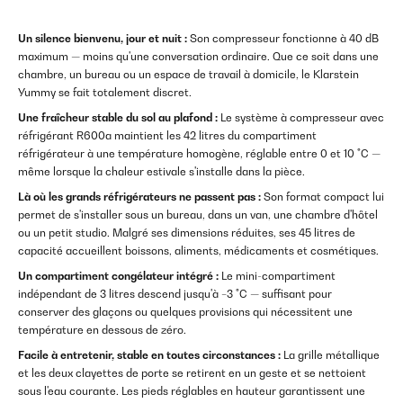
Un silence bienvenu, jour et nuit :
Son compresseur fonctionne à 40 dB
maximum — moins qu'une conversation ordinaire. Que ce soit dans une
chambre, un bureau ou un espace de travail à domicile, le Klarstein
Yummy se fait totalement discret.
Une fraîcheur stable du sol au plafond :
Le système à compresseur avec
réfrigérant R600a maintient les 42 litres du compartiment
réfrigérateur à une température homogène, réglable entre 0 et 10 °C —
même lorsque la chaleur estivale s'installe dans la pièce.
Là où les grands réfrigérateurs ne passent pas :
Son format compact lui
permet de s'installer sous un bureau, dans un van, une chambre d'hôtel
ou un petit studio. Malgré ses dimensions réduites, ses 45 litres de
capacité accueillent boissons, aliments, médicaments et cosmétiques.
Un compartiment congélateur intégré :
Le mini-compartiment
indépendant de 3 litres descend jusqu'à −3 °C — suffisant pour
conserver des glaçons ou quelques provisions qui nécessitent une
température en dessous de zéro.
Facile à entretenir, stable en toutes circonstances :
La grille métallique
et les deux clayettes de porte se retirent en un geste et se nettoient
sous l'eau courante. Les pieds réglables en hauteur garantissent une