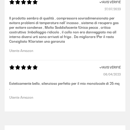
AVIS VÉRIFIÉ
27/07/2023
Il prodotto sembra di qualità , compressore sovradimensionato per
evitare problemi di temperature nell' incasso , sistema di recupero gas
per evitare condense , Molto Soddisfacente !Unica pecca , critica
costruttiva :Imballaggio ridicolo , il collo non era danneggiato ma all
interno diversi urti sono arrivati al frigo . Da migliorare !Per il resto
Consigliato !Klaristen una garanzia
Utente Amazon
AVIS VÉRIFIÉ
06/04/2023
Esteticamente bello, silenzioso perfetto per il mio monolocale di 25 mq
,
Utente Amazon