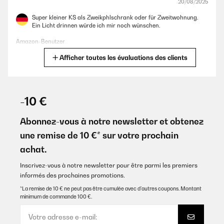
20/08/2025
Super kleiner KS als Zweikphlschrank oder für Zweitwohnung.
Ein Licht drinnen würde ich mir noch wünschen.
Amazon-Benutzer
Afficher toutes les évaluations des clients
Traduire
AVIS VÉRIFIÉ
06/04/2025
-10 €
Als zweitkühlschrank super geeignet.Grösse und d Farbe sehr toll
Abonnez-vous à notre newsletter et obtenez
Amazon-Benutzer
une remise de 10 €* sur votre prochain
achat.
Traduire
Inscrivez-vous à notre newsletter pour être parmi les premiers
AVIS VÉRIFIÉ
informés des prochaines promotions.
10/02/2025
*La remise de 10 € ne peut pas être cumulée avec d’autres coupons. Montant
minimum de commande 100 €.
Schöner Kühlschrank, der sehr leise ist. Eine Leuchte im
Innenbereich wäre noch wünschenswert. Geht aber auch so.