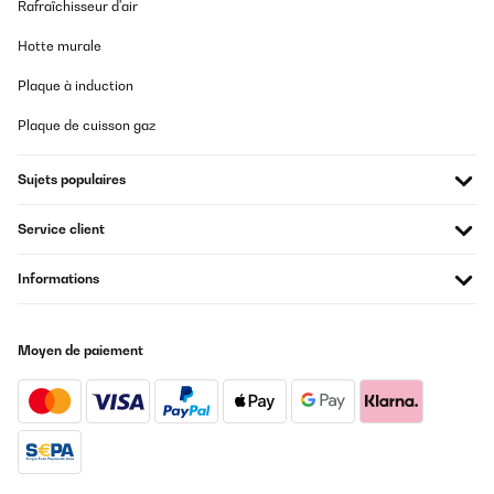
AVIS VÉRIFIÉ
Rafraîchisseur d'air
21/12/2023
Hotte murale
Me encanta. La nevera el preciosa le da un toque vintage a mi
cocina. Tiene mucha capacidad, más de lo que esperaba y enfría
Plaque à induction
mucho. No hace nada de ruido. Es cierto que no tiene luz led y
esto sería un plus, pero no es algo que le reste. Estoy muy
Plaque de cuisson gaz
contenta con la compra.
Usuario/a de amazon
Sujets populaires
Traduire
Service client
AVIS VÉRIFIÉ
Informations
16/11/2023
Bon petit frigo, efficace et très silencieux.Il serait parfait s'il la
porte pouvait s'ouvrir des deux côtés ( mais je le savais avant
Moyen de paiement
d'acheter, donc, pas de problème.
Utilisateur d'Amazon
Traduire
AVIS VÉRIFIÉ