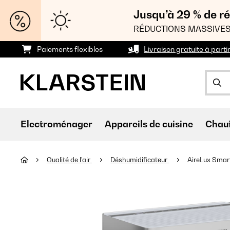
Jusqu’à 29 % de ré
RÉDUCTIONS MASSIVES
Paiements flexibles
Livraison gratuite à parti
Electroménager
Appareils de cuisine
Chau
Qualité de l'air
Déshumidificateur
AireLux Smart