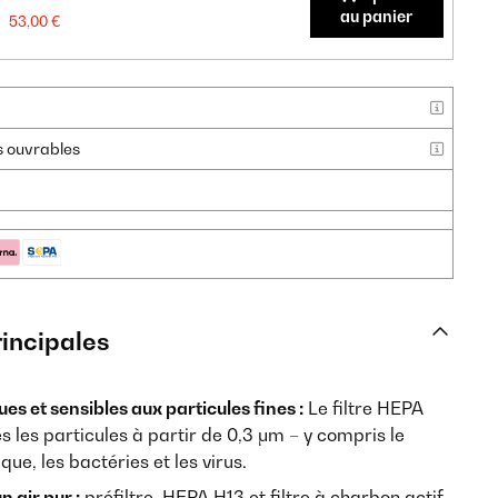
au panier
53,00 €
rs ouvrables
rincipales
es et sensibles aux particules fines :
Le filtre HEPA
s les particules à partir de 0,3 μm – y compris le
ue, les bactéries et les virus.
n air pur :
préfiltre, HEPA H13 et filtre à charbon actif