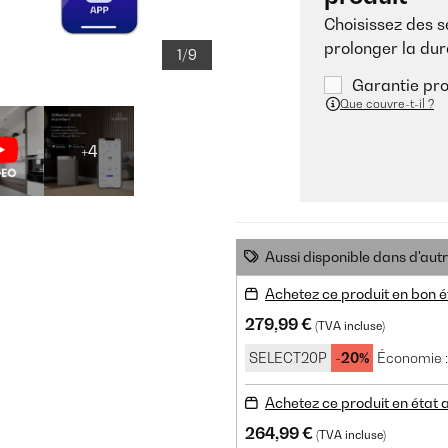
Choisissez des 
prolonger la dur
1/9
Garantie pro
Que couvre-t-il ?
+4
Aussi disponible dans d'aut
Achetez ce produit en bon é
279,99 €
(TVA incluse)
SELECT20P
-20%
Économie :
Achetez ce produit en état
264,99 €
(TVA incluse)