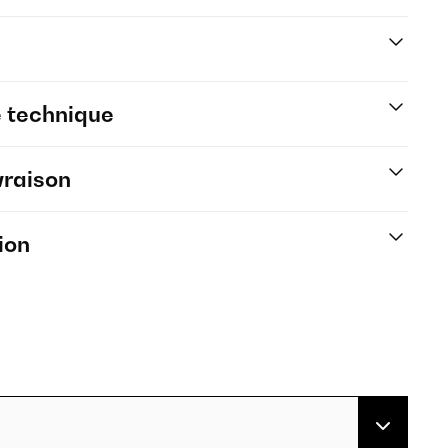
e technique
vraison
ion