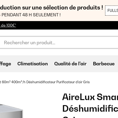
duction sur une sélection de produits !
FULL
 PENDANT 48 H SEULEMENT !
r de 100€*
ffage
Climatisation
Qualité de l'air
Barbecue
 60m² 400m³/h Déshumidificateur Purificateur d'air Gris
AireLux Sma
Déshumidifica