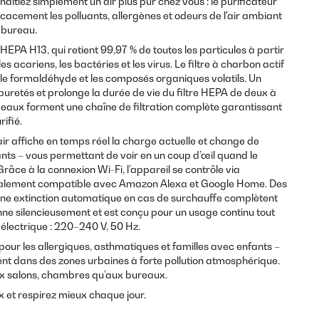
haitiez simplement un air plus pur chez vous : le purificateur
ficacement les polluants, allergènes et odeurs de l'air ambiant
e bureau.
 HEPA H13, qui retient 99,97 % de toutes les particules à partir
es acariens, les bactéries et les virus. Le filtre à charbon actif
le formaldéhyde et les composés organiques volatils. Un
puretés et prolonge la durée de vie du filtre HEPA de deux à
niveaux forment une chaîne de filtration complète garantissant
ifié.
’air affiche en temps réel la charge actuelle et change de
ants – vous permettant de voir en un coup d’œil quand le
. Grâce à la connexion Wi-Fi, l’appareil se contrôle via
 également compatible avec Amazon Alexa et Google Home. Des
ne extinction automatique en cas de surchauffe complètent
onne silencieusement et est conçu pour un usage continu tout
 électrique : 220–240 V, 50 Hz.
ur les allergiques, asthmatiques et familles avec enfants –
vent dans des zones urbaines à forte pollution atmosphérique.
aux salons, chambres qu’aux bureaux.
 et respirez mieux chaque jour.