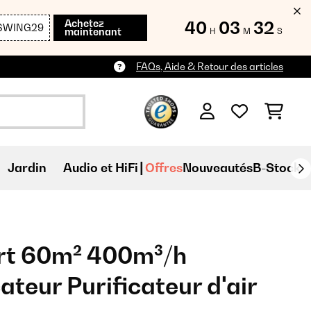
Achetez
40
03
30
SWING29
maintenant
H
M
S
FAQs, Aide & Retour des articles
Jardin
Audio et HiFi
Offres
Nouveautés
B-Stock
rt 60m² 400m³/h
teur Purificateur d'air