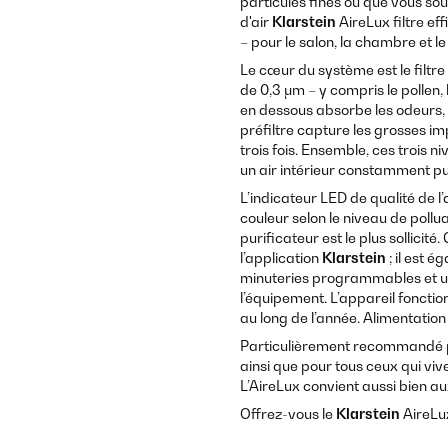
particules fines ou que vous sou
d'air
Klarstein
AireLux filtre ef
– pour le salon, la chambre et l
Le cœur du système est le filtre
de 0,3 μm – y compris le pollen, l
en dessous absorbe les odeurs, 
préfiltre capture les grosses im
trois fois. Ensemble, ces trois 
un air intérieur constamment pur
L’indicateur LED de qualité de l
couleur selon le niveau de pollu
purificateur est le plus sollicité
l’application
Klarstein
; il est
minuteries programmables et u
l’équipement. L’appareil foncti
au long de l’année. Alimentation
Particulièrement recommandé po
ainsi que pour tous ceux qui vi
L’AireLux convient aussi bien 
Offrez-vous le
Klarstein
AireLux