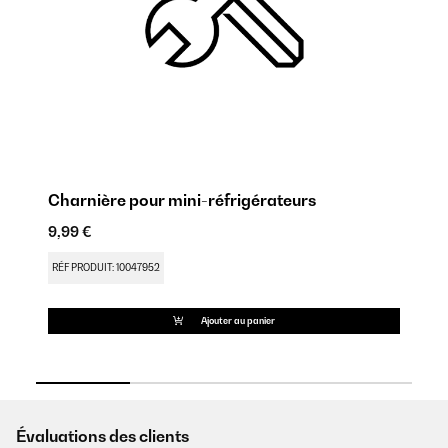
Charnière pour mini-réfrigérateurs
Ch
9,99 €
9,
RÉF PRODUIT: 10047952
RÉ
Ajouter au panier
Évaluations des clients