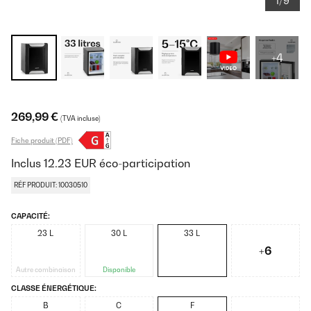
1/9
+4
269,99 €
(TVA incluse)
Fiche produit (PDF)
Inclus
12.23
EUR
éco-participation
RÉF PRODUIT: 10030510
CAPACITÉ:
23 L
30 L
33 L
+6
Autre combinaison
Disponible
CLASSE ÉNERGÉTIQUE:
B
C
F