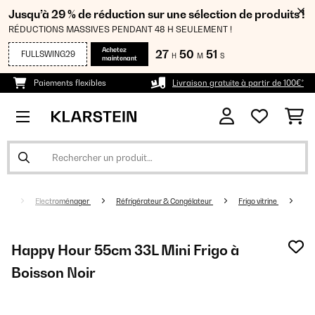
Jusqu’à 29 % de réduction sur une sélection de produits !
RÉDUCTIONS MASSIVES PENDANT 48 H SEULEMENT !
Achetez
27
50
51
FULLSWING29
H
M
S
maintenant
Paiements flexibles
Livraison gratuite à partir de 100€*
Electroménager
Réfrigérateur & Congélateur
Frigo vitrine
Happy Hour 55cm 33L Mini Frigo à
Boisson Noir