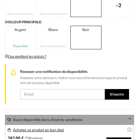
+2
Autre combinaison
Autre combinaison
COULEUR PRINCIPALE:
Argent
Blanc
Noir
Disponible
Autre combinaison
Que signifient les statuts ?
Recevoir une notification de disponibilité.
Saisissez votre adresse e-mail et nous vous informerons lorsque le produit
sera de nouveau disponible.
S'inscrire
Aussi disponible dans d'autres conditions
Achetez ce produit en bon état
242,99 €
(TVA incluse)