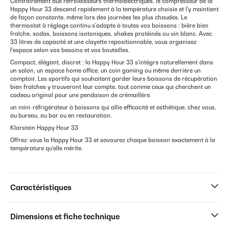
Contrairement aux refroidisseurs thermoélectriques, le compresseur de la
Happy Hour 33 descend rapidement à la température choisie et l'y maintient
de façon constante, même lors des journées les plus chaudes. Le
thermostat à réglage continu s'adapte à toutes vos boissons : bière bien
fraîche, sodas, boissons isotoniques, shakes protéinés ou vin blanc. Avec
33 litres de capacité et une clayette repositionnable, vous organisez
l'espace selon vos besoins et vos bouteilles.
Compact, élégant, discret : la Happy Hour 33 s'intègre naturellement dans
un salon, un espace home office, un coin gaming ou même derrière un
comptoir. Les sportifs qui souhaitent garder leurs boissons de récupération
bien fraîches y trouveront leur compte, tout comme ceux qui cherchent un
cadeau original pour une pendaison de crémaillère.
un mini-réfrigérateur à boissons qui allie efficacité et esthétique, chez vous,
au bureau, au bar ou en restauration.
Klarstein Happy Hour 33
Offrez-vous la Happy Hour 33 et savourez chaque boisson exactement à la
température qu'elle mérite.
Caractéristiques
Dimensions et fiche technique