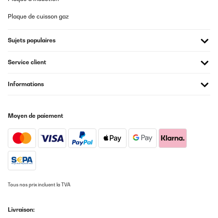
Super, so wie beschrieben
Plaque de cuisson gaz
Amazon-Benutzer
Sujets populaires
Traduire
Service client
AVIS VÉRIFIÉ
Informations
06/07/2025
Das Klarstein Glaskeramikkochfeld überzeugt durch sein
schlankes, modernes Design und die einfache Bedienung. Die
Moyen de paiement
zwei Kochplatten heizen schnell auf und liefern mit 2400 W
ordentlich Leistung. Ideal für die kleine Küche oder als
Zweitkochfeld. Die Glaskeramikfläche ist leicht zu reinigen und
sieht hochwertig aus. Klare Empfehlung für alle, die ein
zuverlässiges und optisch ansprechendes Kochfeld suchen!
Amazon-Benutzer
Traduire
Tous nos prix incluent la TVA
AVIS VÉRIFIÉ
Livraison:
05/07/2025