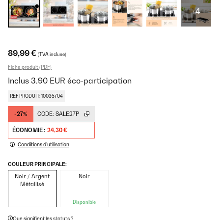
+4
89,99 €
(TVA incluse)
Fiche produit (PDF)
Inclus
3.90
EUR
éco-participation
RÉF PRODUIT: 10035704
-27%
CODE:
SALE27P
ÉCONOMIE :
24,30 €
Conditions d'utilisation
COULEUR PRINCIPALE:
Noir / Argent
Noir
Métallisé
Disponible
Que signifient les statuts ?