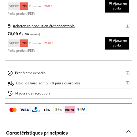
Ajouter au
SALE27P
-27%
Économie :
21,87 €
panier
Fiche produit (PDF)
Achetez ce produit en état acceptable
76,99 €
(TVA incluse)
Ajouter au
SALE27P
-27%
Économie :
20,79 €
panier
Fiche produit (PDF)
Prêt à être expédié
Délai de livraison: 2 - 3 jours ouvrables
14 jours de rétraction
Caractéristiques principales