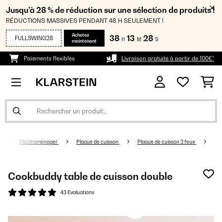
Jusqu’à 28 % de réduction sur une sélection de produits !
RÉDUCTIONS MASSIVES PENDANT 48 H SEULEMENT !
Achetez
38
13
27
FULLSWING28
H
M
S
maintenant
Paiements flexibles
Livraison gratuite à partir de 100€*
Electroménager
Plaque de cuisson
Plaque de cuisson 2 feux
Cookbuddy table de cuisson double
43 Evaluations