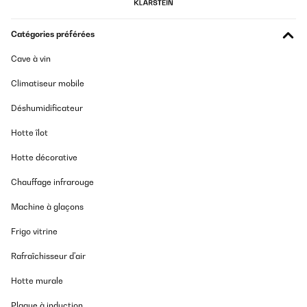
19/11/2025
Catégories préférées
Leistungsstarkes Doppelkochfeld, schönes Design und - für mich
war es ein wichtiger Punkt - ein platzsparendes Maß, wegen
Cave à vin
kleiner Arbeitsplatte.Anfangs tritt tatsächlich ein unangenehmer,
"chemisch-elektrischer" Geruch auf. Dies hat sich nach
widerholter Benutzung jedoch gegeben.
Climatiseur mobile
Amazon-Benutzer
Déshumidificateur
Traduire
Hotte îlot
Hotte décorative
AVIS VÉRIFIÉ
25/09/2025
Chauffage infrarouge
Buena placa, la compré para un vecino y no se me a quedado asi
Machine à glaçons
que sin problemas
Usuario/a de amazon
Frigo vitrine
Traduire
Rafraîchisseur d'air
Hotte murale
AVIS VÉRIFIÉ
06/07/2025
Plaque à induction