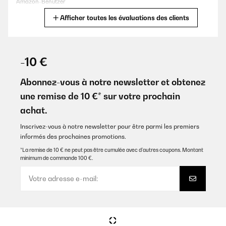
Amazon-Benutzer
Afficher toutes les évaluations des clients
Traduire
AVIS VÉRIFIÉ
15/01/2026
-10 €
Quick delivery, very good quality and good price. I recommend it.
Abonnez-vous à notre newsletter et obtenez
Amazon user
une remise de 10 €* sur votre prochain
achat.
Traduire
Inscrivez-vous à notre newsletter pour être parmi les premiers
AVIS VÉRIFIÉ
informés des prochaines promotions.
05/01/2026
*La remise de 10 € ne peut pas être cumulée avec d’autres coupons. Montant
minimum de commande 100 €.
Wie immer sehr zufriedenstellend. Sehr guter Preis, hohe Qualität
Amazon-Benutzer
Traduire
AVIS VÉRIFIÉ