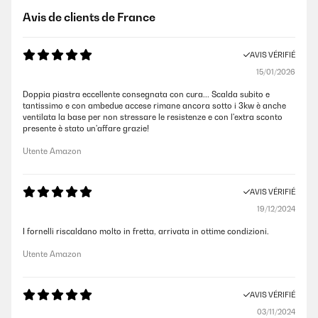
Avis de clients de France
AVIS VÉRIFIÉ
15/01/2026
Doppia piastra eccellente consegnata con cura... Scalda subito e
tantissimo e con ambedue accese rimane ancora sotto i 3kw è anche
ventilata la base per non stressare le resistenze e con l'extra sconto
presente è stato un'affare grazie!
Utente Amazon
AVIS VÉRIFIÉ
19/12/2024
I fornelli riscaldano molto in fretta, arrivata in ottime condizioni.
Utente Amazon
AVIS VÉRIFIÉ
03/11/2024