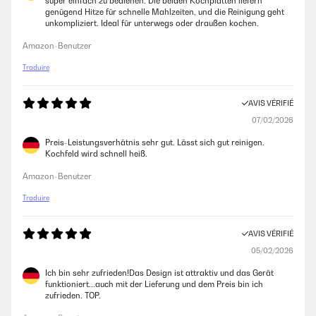
super einfach zu bedienen. Die beiden Kochplatten liefern
genügend Hitze für schnelle Mahlzeiten, und die Reinigung geht
unkompliziert. Ideal für unterwegs oder draußen kochen.
Amazon-Benutzer
Traduire
AVIS VÉRIFIÉ
07/02/2026
Preis-Leistungsverhätnis sehr gut. Lässt sich gut reinigen.
Kochfeld wird schnell heiß.
Amazon-Benutzer
Traduire
AVIS VÉRIFIÉ
05/02/2026
Ich bin sehr zufrieden!Das Design ist attraktiv und das Gerät
funktioniert...auch mit der Lieferung und dem Preis bin ich
zufrieden. TOP.