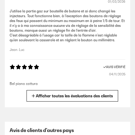
01/03/2026
J'utilise la partie gaz sur bouteille de butane et ai donc changé les
injecteurs. Tout fonctionne bien, à l'exception des boutons de réglage
des feux qui passent du minimum au maximum en à peine 1/5 de tour. Et
il n'y a à ma connaissance aucune vis de réglage de la sensibilité des
boutons, manque aussi un réglage fin de l'entrée d'air.
C'est désagréable à l'usage car la taille de la flamme n'est réglable
qu'en soulevant la casserole et en réglant le bouton au millimètre.
Jean-Luc
AVIS VÉRIFIÉ
04/11/2025
Bel piano cottura
Utente Amazon
Afficher toutes les évaluations des clients
AVIS VÉRIFIÉ
29/10/2025
Posso dare solo 5 ⭐ stelle.. Ma secondo me, il piano cottura
Avis de clients d'autres pays
meriterebbe 10 stelle. La qualità tedesca è ancora sinonimo di