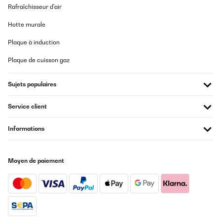
Rafraîchisseur d'air
AVIS VÉRIFIÉ
Hotte murale
05/12/2025
Plaque à induction
Super
Plaque de cuisson gaz
Amazon user
Sujets populaires
Traduire
Service client
AVIS VÉRIFIÉ
07/11/2025
Informations
Ich habe diesen Ofen gekauft. Er ist ausgezeichnet und ich kann
ihn allen empfehlen.
Moyen de paiement
Amazon-Benutzer
Traduire
AVIS VÉRIFIÉ
20/10/2025