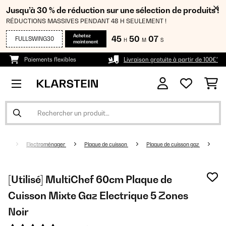
Jusqu’à 30 % de réduction sur une sélection de produits !
RÉDUCTIONS MASSIVES PENDANT 48 H SEULEMENT !
Achetez
45
50
07
FULLSWING30
H
M
S
maintenant
Paiements flexibles
Livraison gratuite à partir de 100€*
Electroménager
Plaque de cuisson
Plaque de cuisson gaz
[Utilisé] MultiChef 60cm Plaque de
Cuisson Mixte Gaz Electrique​ 5 Zones
Noir