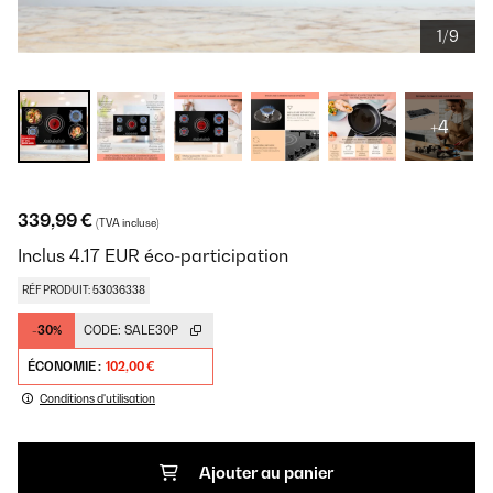
1/9
+4
339,99 €
(TVA incluse)
Inclus
4.17
EUR
éco-participation
RÉF PRODUIT: 53036338
-30%
CODE:
SALE30P
ÉCONOMIE :
102,00 €
Conditions d'utilisation
Ajouter au panier