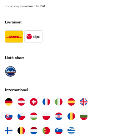
Funciona bien y es fácil de limpiar. Le tuve que cambiar los
Tous nos prix incluent la TVA
inyectores ya que con los que traía puestos el fuego era amarillo
y quemaba las ollas. Los inyectores de repuesto con menos pase
de gas vienen incluidos y son fáciles de cambiar. Solamente
Livraison:
tienes que ver de ponerle cada uno donde corresponde
dependiendo el tamaño del hornillo.
Usuario/a de amazon
Traduire
Listé chez:
AVIS VÉRIFIÉ
01/10/2025
Excelente calidad y precio
International
Usuario/a de amazon
Traduire
AVIS VÉRIFIÉ
18/09/2025
Ich bin sehr zufrieden