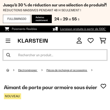
Jusqu’à 30 % de réduction sur une sélection de produits !
RÉDUCTIONS MASSIVES PENDANT 48 H SEULEMENT !
Achetez
24
29
55
FULLSWING30
H
M
S
maintenant
Paiements flexibles
Livraison gratuite à partir de 100€*
Electroménager
Pièces de rechange et accessoires
Aimant de porte pour armoire sous évier
NOUVEAU