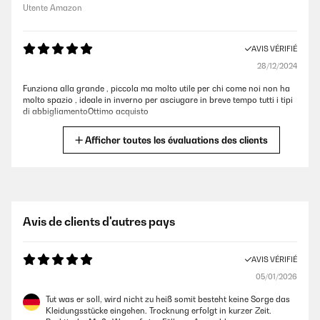
Utente Amazon
AVIS VÉRIFIÉ
28/12/2024
Funziona alla grande , piccola ma molto utile per chi come noi non ha
molto spazio , ideale in inverno per asciugare in breve tempo tutti i tipi
di abbigliamentoOttimo acquisto
Utente Amazon
Afficher toutes les évaluations des clients
AVIS VÉRIFIÉ
25/12/2024
Ora ché sto usando da 2 mesi sono molto soddisfatta.
Avis de clients d'autres pays
Utente Amazon
AVIS VÉRIFIÉ
05/01/2026
AVIS VÉRIFIÉ
13/12/2024
Tut was er soll, wird nicht zu heiß somit besteht keine Sorge das
Kleidungsstücke eingehen. Trocknung erfolgt in kurzer Zeit.
io l’ho personalizzata messo un ripiano in legno messo le ruote per