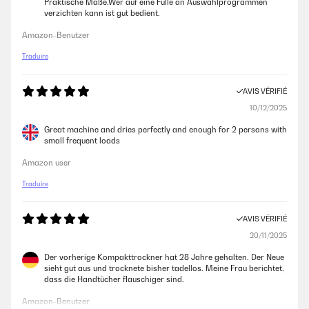
Praktische Maße.Wer auf eine Fülle an Auswahlprogrammen
spostarla con il bocchettone sulla finestra, vedi foto, per un mini
verzichten kann ist gut bedient.
appartamento come il mio è perfetta, funziona bene, semplice da
utilizzare, sono molto soddisfatto, grazie
Amazon-Benutzer
Utente Amazon
Traduire
AVIS VÉRIFIÉ
AVIS VÉRIFIÉ
10/12/2025
27/11/2024
Great machine and dries perfectly and enough for 2 persons with
Works perfectly! Compact and very easy to clean and maintain the
small frequent loads
filters.
Amazon user
Roberto
Traduire
AVIS VÉRIFIÉ
AVIS VÉRIFIÉ
12/11/2024
20/11/2025
consuma un po’ essendo di bassa efficienza energetica ma fa il suo
lavoro entra metà lavatrice
Der vorherige Kompakttrockner hat 28 Jahre gehalten. Der Neue
sieht gut aus und trocknete bisher tadellos. Meine Frau berichtet,
Utente Amazon
dass die Handtücher flauschiger sind.
Amazon-Benutzer