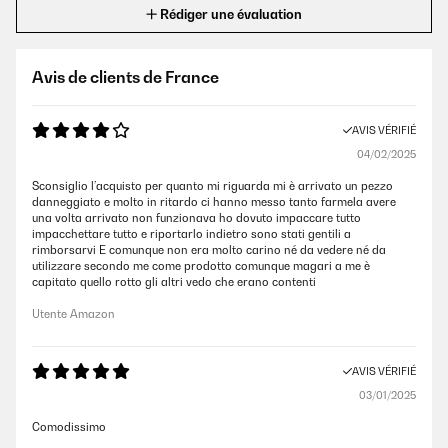
Rédiger une évaluation
Avis de clients de France
AVIS VÉRIFIÉ
04/02/2025
Sconsiglio l’acquisto per quanto mi riguarda mi è arrivato un pezzo
danneggiato e molto in ritardo ci hanno messo tanto farmela avere
una volta arrivato non funzionava ho dovuto impaccare tutto
impacchettare tutto e riportarlo indietro sono stati gentili a
rimborsarvi E comunque non era molto carino né da vedere né da
utilizzare secondo me come prodotto comunque magari a me è
capitato quello rotto gli altri vedo che erano contenti
Utente Amazon
AVIS VÉRIFIÉ
03/01/2025
Comodissimo