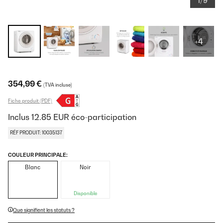
1/9
+4
354,99 €
(TVA incluse)
Fiche produit (PDF)
Inclus
12.85
EUR
éco-participation
RÉF PRODUIT: 10035137
COULEUR PRINCIPALE:
Blanc
Noir
Disponible
Que signifient les statuts ?