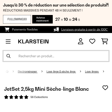
Jusqu’à 30 % de réduction sur une sélection de produits !
RÉDUCTIONS MASSIVES PENDANT 48 H SEULEMENT !
Achetez
27
10
23
FULLSWING30
H
M
S
maintenant
Paiements flexibles
Livraison gratuite à partir de 100€*
Electroménager
Lave-linge & sèche-linge
Lave-linges
JetSet 2,5kg Mini Sèche-linge Blanc
56 Evaluations