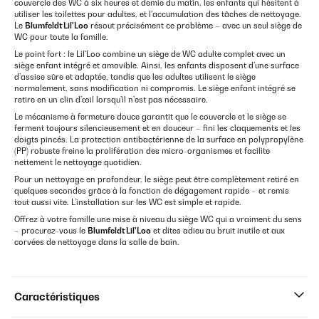
couvercle des WC à six heures et demie du matin, les enfants qui hésitent à
utiliser les toilettes pour adultes, et l'accumulation des tâches de nettoyage.
Le
Blumfeldt Lil'Loo
résout précisément ce problème – avec un seul siège de
WC pour toute la famille.
Le point fort : le Lil'Loo combine un siège de WC adulte complet avec un
siège enfant intégré et amovible. Ainsi, les enfants disposent d’une surface
d’assise sûre et adaptée, tandis que les adultes utilisent le siège
normalement, sans modification ni compromis. Le siège enfant intégré se
retire en un clin d’œil lorsqu’il n’est pas nécessaire.
Le mécanisme à fermeture douce garantit que le couvercle et le siège se
ferment toujours silencieusement et en douceur – fini les claquements et les
doigts pincés. La protection antibactérienne de la surface en polypropylène
(PP) robuste freine la prolifération des micro-organismes et facilite
nettement le nettoyage quotidien.
Pour un nettoyage en profondeur, le siège peut être complètement retiré en
quelques secondes grâce à la fonction de dégagement rapide – et remis
tout aussi vite. L’installation sur les WC est simple et rapide.
Offrez à votre famille une mise à niveau du siège WC qui a vraiment du sens
– procurez-vous le
Blumfeldt Lil'Loo
et dites adieu au bruit inutile et aux
corvées de nettoyage dans la salle de bain.
Caractéristiques