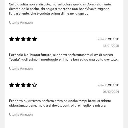
Sulla qualità non si discute, ma sul colore quello si.Completamente
diverso dalla scelta, da beige a marrone non bene!Aveva ragione
l’altra cliente, che è caduta prima di me nel disguido.
Utente Amazon
AVIS VÉRIFIÉ
18/01/2025
L’articolo è di buona fattura, si adatta perfettamente al wc di marca
"Scala".Facilissimo il montaggio e rimane ben saldo una volta avvitato.
Utente Amazon
AVIS VÉRIFIÉ
05/12/2024
Prodotto ok arrivato perfetto stato ed anche tempi brevi, si adatta
abbastanza bene, ma avrei dovutocontrollare meglio le misure.
Utente Amazon