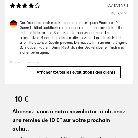
AVIS VÉRIFIÉ
31/07/2025
Der Deckel an sich macht einen qualitativ guten Eindruck. Die
Gummi-Dübel funktionieren bei unserer Toilette aber nicht. Diese
zieht es beim ersten Schließen einfach wieder raus. Die
alternativen Schrauben sind relativ kurz, so dass sie nicht bei
allen Tiolettenschüsseln passen. Ich musste im Baumarkt längere
Schrauben kaufen. Dann lässt sich der Deckel aber einfach und
sicher befestigen.
Amazon-Benutzer
Afficher toutes les évaluations des clients
Traduire
AVIS VÉRIFIÉ
22/07/2025
-10 €
Die Gummidübel sind besonders gut bei Vollkeramik, einfacher
Aufbau und später die Reinigung auch vom Feinsten.
Abonnez-vous à notre newsletter et obtenez
une remise de 10 €* sur votre prochain
Amazon-Benutzer
achat.
Traduire