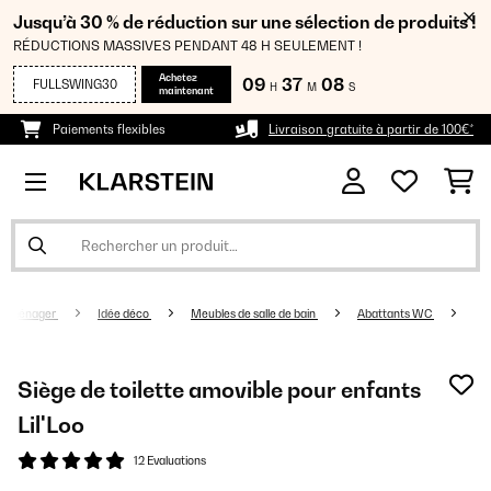
Jusqu’à 30 % de réduction sur une sélection de produits !
RÉDUCTIONS MASSIVES PENDANT 48 H SEULEMENT !
Achetez
09
37
08
FULLSWING30
H
M
S
maintenant
Paiements flexibles
Livraison gratuite à partir de 100€*
troménager
Idée déco
Meubles de salle de bain
Abattants WC
Siège de toilette amovible pour enfants
Lil'Loo
12 Evaluations