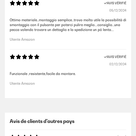
AVIS VÉRIFIÉ
05/12/2024
Ottimo materiale..montaggio semplice..trovo molto utile la possibilità di
smontaggio con il pulsante per poterci pulire meglio...consiglio..una
pecca volendo trovare un dettaglio e la spedizione un pó lenta...
Utente Amazon
AVIS VÉRIFIÉ
02/12/2024
Funzionale ,resistente,facile da montare.
Utente Amazon
Avis de clients d'autres pays