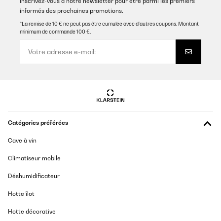
Inscrivez-vous à notre newsletter pour être parmi les premiers
informés des prochaines promotions.
AVIS VÉRIFIÉ
24/06/2025
*La remise de 10 € ne peut pas être cumulée avec d’autres coupons. Montant
minimum de commande 100 €.
Einfache, schnelle Montage. Sehr gute Qualität.
Amazon-Benutzer
Traduire
AVIS VÉRIFIÉ
18/05/2025
Catégories préférées
Estupenda tapa ,robusta,muy resistente y elegante,muy sencillo
el montaje,el cierre automático perfecto, producto muy
Cave à vin
recomendable
Climatiseur mobile
Usuario/a de amazon
Traduire
Déshumidificateur
Hotte îlot
AVIS VÉRIFIÉ
02/05/2025
Hotte décorative