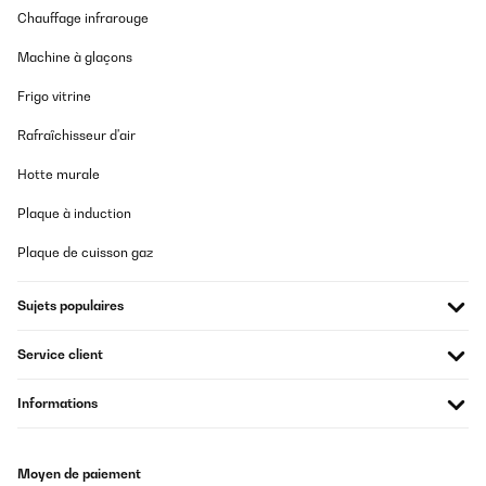
Der Sitz ist wie beschrieben und leicht zu montieren. Er ist
Chauffage infrarouge
bequem und sieht gut aus. Er kostet weniger als vergleichbare
Hersteller und ist genau so gut. Kann ich weiterempfehlen.
Machine à glaçons
Amazon-Benutzer
Frigo vitrine
Traduire
Rafraîchisseur d'air
Hotte murale
Plaque à induction
Plaque de cuisson gaz
Sujets populaires
Service client
Informations
Moyen de paiement