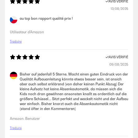
AVIS VÉRIFIÉ
13/08/2025
au top bon rapport qualité prix !
Utilisateur d'Amazon
Traduire
AVIS VÉRIFIÉ
09/08/2025
Bisher auf jedenfall 5 Sterne. Macht einen guten Eindruck von der
Qualität Aufbauanleitung könnte etwas besser sein, ist ansich
aber auch selbst erklärend (von daher keinen Punkt Abzug) Der
kleine Aufsatz hat keine Absenkautomatik, da müssen sich die
Kids noch dran gewöhnen ansonsten knallt es ordentlich auf die
größere Schüssel... Sitzt perfekt und wackelt nicht und der Aufbau
war einfach. Bisher knarzt auch die Absenkautomatik nicht
(stand öfter in den Kommentaren)
Amazon-Benutzer
Traduire