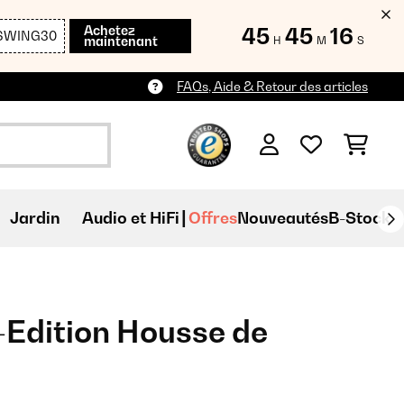
Achetez
45
45
14
SWING30
maintenant
H
M
S
FAQs, Aide & Retour des articles
Jardin
Audio et HiFi
Offres
Nouveautés
B-Stock
Edition Housse de