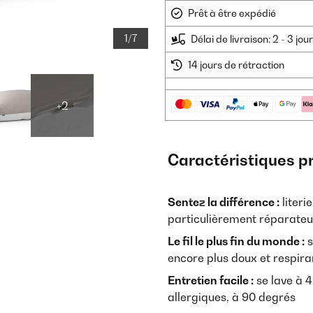
Prêt à être expédié
1/7
Délai de livraison: 2 - 3 jo
14 jours de rétraction
+2
Caractéristiques p
Sentez la différence :
literi
particulièrement réparateu
Le fil le plus fin du monde :
s
encore plus doux et respira
Entretien facile :
se lave à 
allergiques, à 90 degrés