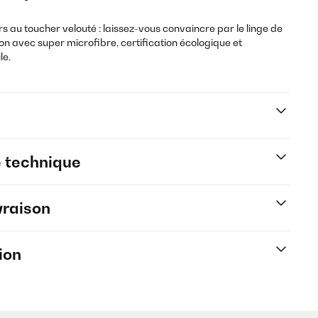
ers au toucher velouté : laissez-vous convaincre par le linge de
ion
avec super microfibre, certification écologique et
le.
e technique
vraison
ion