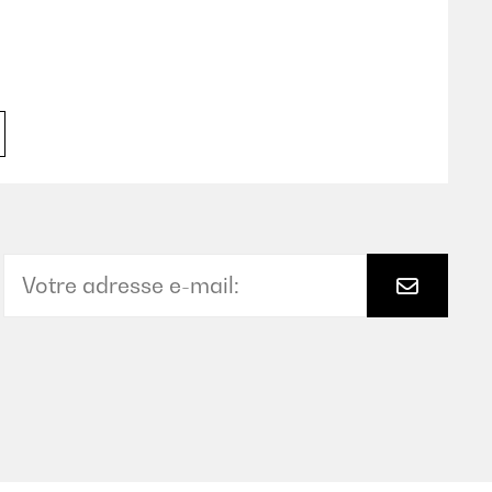
Traduire
eug eine gute Qualitätsanmutung. Wie immer sehr schneller
Traduire