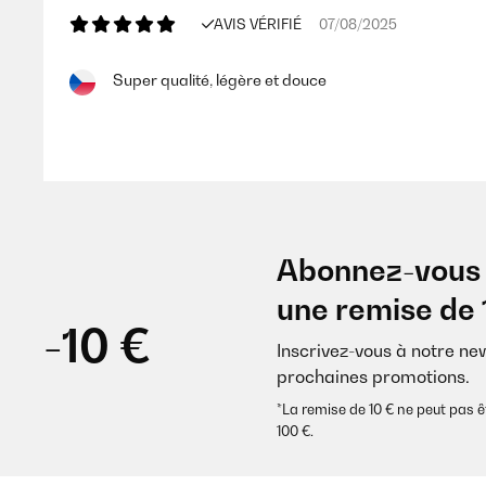
AVIS VÉRIFIÉ
07/08/2025
Super qualité, légère et douce
Utilisateur d'Amazon
AVIS VÉRIFIÉ
10/07/2025
Abonnez-vous 
Gutes und angenehmes Feeling. Die Verarbeitung ist
une remise de 
Versand. Ich kann dieses Produkt empfehlen.
-10 €
Inscrivez-vous à notre ne
Amazon-Benutzer
prochaines promotions.
*La remise de 10 € ne peut pa
100 €.
AVIS VÉRIFIÉ
07/05/2025