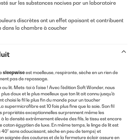
sté sur les substances nocives par un laboratoire
ouleurs discrètes ont un effet apaisant et contribuent
 dans la chambre à coucher
uit
e
sleepwise
est moelleuse, respirante, sèche en un rien de
ement pas de repassage.
au lit. Mets-toi à l'aise ! Avec l'édition Soft Wonder, nous
 plus doux et le plus moelleux que ton lit ait connu jusqu'à
t choisi le fil le plus fin du monde pour un toucher
 supermicrofibre est 10 fois plus fine que la soie. Son fil
les propriétés exceptionnelles surprennent même les
 à la densité extrêmement élevée des fils, le tissu est encore
le coton égyptien de luxe. En même temps, le linge de lit est
 à 40° sans adoucissant, sèche en peu de temps) et
ion soignée des coutures et de la fermeture éclair assure en