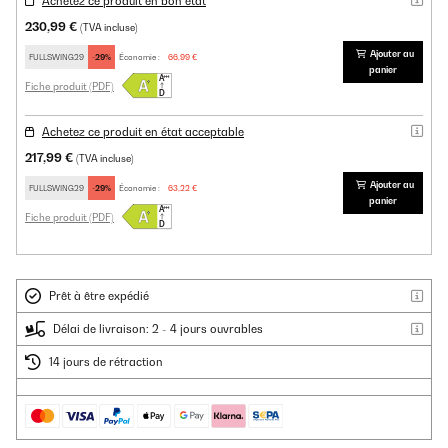
Achetez ce produit en bon état
230,99 €
(TVA incluse)
Ajouter au
FULLSWING29
-29%
Économie :
66,99 €
panier
Fiche produit (PDF)
Achetez ce produit en état acceptable
217,99 €
(TVA incluse)
Ajouter au
FULLSWING29
-29%
Économie :
63,22 €
panier
Fiche produit (PDF)
Prêt à être expédié
Délai de livraison: 2 - 4 jours ouvrables
14 jours de rétraction