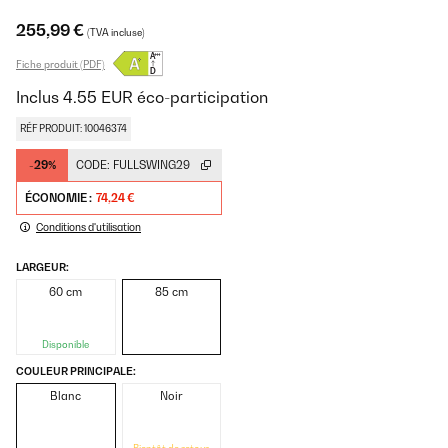
255,99 €
(TVA incluse)
Fiche produit (PDF)
Inclus
4.55
EUR
éco-participation
RÉF PRODUIT: 10046374
-29%
CODE:
FULLSWING29
ÉCONOMIE :
74,24 €
Conditions d'utilisation
LARGEUR:
60 cm
85 cm
Disponible
COULEUR PRINCIPALE:
Blanc
Noir