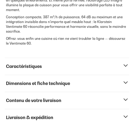
en quelques effleurements. Et même porte fermée, l'éclairage LED intégré
illumine la plaque de cuisson pour vous offrir une visibilité parfaite à tout
moment.
Conception compacte, 387 m³/h de puissance, 64 dB au maximum et une
intégration invisible dans n'importe quel meuble haut : le Klarstein
Ventimate 60 réconcilie performance et harmonie visuelle, sans le moindre
sacrifice.
Offrez-vous enfin une cuisine où rien ne vient troubler la ligne — découvrez
le Ventimate 60.
Caractéristiques
Dimensions et fiche technique
Contenu de votre livraison
Livraison & expédition