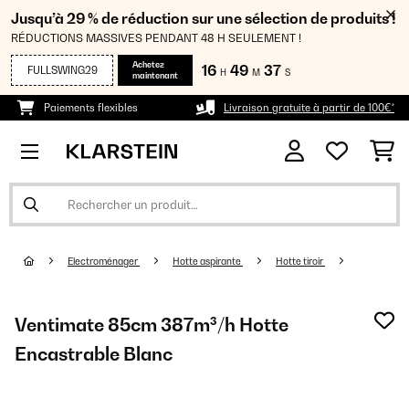
Jusqu’à 29 % de réduction sur une sélection de produits !
RÉDUCTIONS MASSIVES PENDANT 48 H SEULEMENT !
Achetez
16
49
37
FULLSWING29
H
M
S
maintenant
Paiements flexibles
Livraison gratuite à partir de 100€*
Electroménager
Hotte aspirante
Hotte tiroir
Ventimate 85cm 387m³/h Hotte
Encastrable Blanc