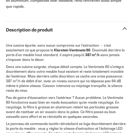
en aluminium, compatible lave-vaisselle, rend l'entretien aussi simple
que rapide.
Description de produit
Une cuisine épurée, sans aucun compromis sur l'extraction — c'est
exactement ce que propose le
Klarstein Ventimate 60
. Dissimulé derrière la
porte d'un meuble haut standard, il aspire jusqu'à
387 m³/h
sans jamais
s'imposer dans le décor.
Dans une cuisine soignée, chaque détail compte. Le Ventimate 60 s'intègre
discrètement dans votre meuble haut existant et reste totalement invisible
de l'extérieur. Mais derrière cette discrétion se cache une vraie puissance :
387 m³/h de débit d'air, avec un niveau sonore qui ne dépasse pas 64 dB
même à pleine vitesse. Cuisson intensive ou mijotage tranquille, le silence
reste de mise.
Pas de gaine d'évacuation vers l'extérieur ? Aucun problème. Le Ventimate
60 fonctionne aussi bien en mode évacuation qu'en mode recyclage. En
recyclage, le filtre à graisse en aluminium retient les particules grasses
avant de restituer un air assaini dans la pièce. Ce filtre passe au lave-
vaisselle sans effort et se réinstalle en quelques secondes.
Le panneau de commande tactile rétroéclairé se loge discrètement derrière
la porte du meuble : vous y réglez la vitesse d'extraction et l'éclairage LED