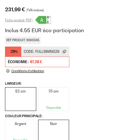
231,99 €
(TVA incluse)
Fiche produit (PDF)
Inclus
4.55
EUR
éco-participation
RÉF PRODUIT: 10041345
-29%
CODE:
FULLSWING29
ÉCONOMIE :
67,28 €
Conditions d'utilisation
LARGEUR:
52 cm
70 cm
Disponible
COULEUR PRINCIPALE:
Argent
Noir