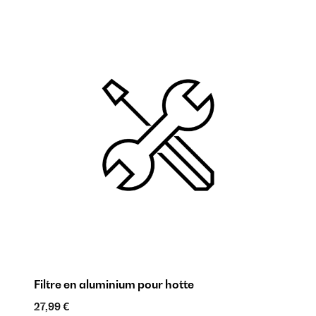
s
Filtre en aluminium pour hotte
fi
27,99 €
48