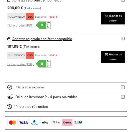
Achetez ce produit en bon état
208,99 €
(TVA incluse)
Ajouter au
FULLSWING29
-29%
Économie :
60,61 €
panier
Fiche produit (PDF)
Achetez ce produit en état acceptable
197,99 €
(TVA incluse)
Ajouter au
FULLSWING29
-29%
Économie :
57,42 €
panier
Fiche produit (PDF)
Prêt à être expédié
Délai de livraison: 2 - 4 jours ouvrables
14 jours de rétraction