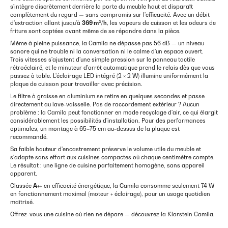
s'intègre discrètement derrière la porte du meuble haut et disparaît
complètement du regard — sans compromis sur l'efficacité. Avec un débit
d'extraction allant jusqu'à
369 m³/h
, les vapeurs de cuisson et les odeurs de
friture sont captées avant même de se répandre dans la pièce.
Même à pleine puissance, la Camila ne dépasse pas 56 dB — un niveau
sonore qui ne trouble ni la conversation ni le calme d'un espace ouvert.
Trois vitesses s'ajustent d'une simple pression sur le panneau tactile
rétroéclairé, et le minuteur d'arrêt automatique prend le relais dès que vous
passez à table. L'éclairage LED intégré (2 × 2 W) illumine uniformément la
plaque de cuisson pour travailler avec précision.
Le filtre à graisse en aluminium se retire en quelques secondes et passe
directement au lave-vaisselle. Pas de raccordement extérieur ? Aucun
problème : la Camila peut fonctionner en mode recyclage d'air, ce qui élargit
considérablement les possibilités d'installation. Pour des performances
optimales, un montage à 65–75 cm au-dessus de la plaque est
recommandé.
Sa faible hauteur d'encastrement préserve le volume utile du meuble et
s'adapte sans effort aux cuisines compactes où chaque centimètre compte.
Le résultat : une ligne de cuisine parfaitement homogène, sans appareil
apparent.
Classée
A++
en efficacité énergétique, la Camila consomme seulement 74 W
en fonctionnement maximal (moteur + éclairage), pour un usage quotidien
maîtrisé.
Offrez-vous une cuisine où rien ne dépare — découvrez la Klarstein Camila.