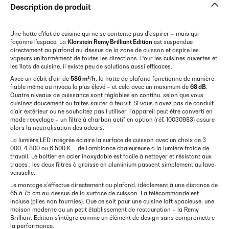
Description de produit
Une hotte d’îlot de cuisine qui ne se contente pas d’aspirer – mais qui
façonne l’espace. La
Klarstein Remy Brilliant Edition
est suspendue
directement au plafond au-dessus de la zone de cuisson et aspire les
vapeurs uniformément de toutes les directions. Pour les cuisines ouvertes et
les îlots de cuisine, il existe peu de solutions aussi efficaces.
Avec un débit d’air de
586 m³/h
, la hotte de plafond fonctionne de manière
fiable même au niveau le plus élevé – et cela avec un maximum de
68 dB
.
Quatre niveaux de puissance sont réglables en continu, selon que vous
cuisinez doucement ou faites sauter à feu vif. Si vous n’avez pas de conduit
d’air extérieur ou ne souhaitez pas l’utiliser, l’appareil peut être converti en
mode recyclage – un filtre à charbon actif en option (réf. 10030983) assure
alors la neutralisation des odeurs.
La lumière LED intégrée éclaire la surface de cuisson avec un choix de 3
000, 4 800 ou 6 500 K – de l’ambiance chaleureuse à la lumière froide de
travail. Le boîtier en acier inoxydable est facile à nettoyer et résistant aux
traces ; les deux filtres à graisse en aluminium passent simplement au lave-
vaisselle.
Le montage s’effectue directement au plafond, idéalement à une distance de
65 à 75 cm au-dessus de la surface de cuisson. La télécommande est
incluse (piles non fournies). Que ce soit pour une cuisine loft spacieuse, une
maison moderne ou un petit établissement de restauration – la Remy
Brilliant Edition s’intègre comme un élément de design sans compromettre
la performance.