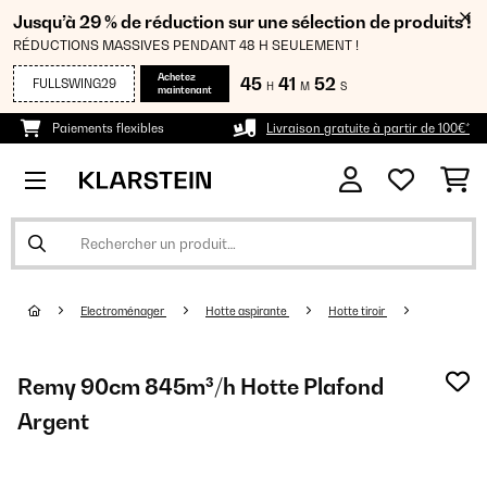
Jusqu’à 29 % de réduction sur une sélection de produits !
RÉDUCTIONS MASSIVES PENDANT 48 H SEULEMENT !
Achetez
45
41
51
FULLSWING29
H
M
S
maintenant
Paiements flexibles
Livraison gratuite à partir de 100€*
Electroménager
Hotte aspirante
Hotte tiroir
Remy 90cm 845m³/h Hotte Plafond
Argent