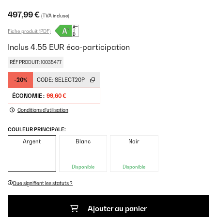
497,99 €
(TVA incluse)
Fiche produit (PDF)
Inclus
4.55
EUR
éco-participation
RÉF PRODUIT: 10035477
-20%
CODE:
SELECT20P
ÉCONOMIE :
99,60 €
Conditions d'utilisation
COULEUR PRINCIPALE:
Argent
Blanc
Noir
Disponible
Disponible
Que signifient les statuts ?
Ajouter au panier