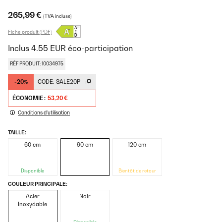
265,99 €
(TVA incluse)
Fiche produit (PDF)
Inclus
4.55
EUR
éco-participation
RÉF PRODUIT: 10034975
-20%
CODE:
SALE20P
ÉCONOMIE :
53,20 €
Conditions d'utilisation
TAILLE:
60 cm
90 cm
120 cm
Disponible
Bientôt de retour
COULEUR PRINCIPALE:
Acier
Noir
Inoxydable