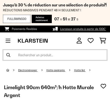
Jusqu’à 30 % de réduction sur une sélection de produits !
RÉDUCTIONS MASSIVES PENDANT 48 H SEULEMENT !
Achetez
07
51
26
FULLSWING30
H
M
S
maintenant
Paiements flexibles
Livraison gratuite à partir de 100€*
Electroménager
Hotte aspirante
Hotte îlot
Limelight 90cm 640m³/h Hotte Murale
Argent