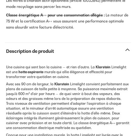
Les filtres à charbon actif optionnels (article 10032843) permettent le
mode recyclage sans percer les murs.
Classe énergétique A++ pour une consommation allégée :
Le moteur de
75 W et la certification A++ vous assurent une performance optimale
sans alourdir votre facture d'électricité.
Description de produit
Une cuisine qui sent bon la cuisine — et rien d'autre. La
Klarstein
Limelight
est une
hotte aspirante
murale qui allie élégance et efficacité pour
transformer votre quotidien en cuisine.
Avec ses 90 cm de largeur, la
Klarstein
Limelight convient parfaitement aux
plans de cuisson de taille petite à moyenne. Sa puissance maximale extrait
jusqu'à 600 m³ d'air par heure — de quoi venir à bout des vapeurs, des
odeurs et des graisses même lors de la préparation de repas élaborés.
Trois niveaux de ventilation permettent d'adapter l'aspiration à chaque
situation, et le minuteur d'arrêt automatique assure une ventilation
résiduelle après la cuisson avant d'éteindre la hotte d'elle-même. Deux
éclairages intégrés illuminent généreusement le plan de cuisson, pour
cuisiner avec précision et en toute clarté. La classe énergétique A++ garantit
une consommation électrique maîtrisée au quotidien.
Conçue pour une installation murale, la hotte Limelight est livrée avec le