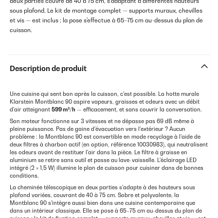
deux parties couvre de 40 à 75 cm, s'adaptant à différentes hauteurs
sous plafond. Le kit de montage complet — supports muraux, chevilles
et vis — est inclus ; la pose s'effectue à 65–75 cm au-dessus du plan de
cuisson.
Description de produit
Une cuisine qui sent bon après la cuisson, c'est possible. La hotte murale
Klarstein Montblanc 90 aspire vapeurs, graisses et odeurs avec un débit
d'air atteignant
599 m³/h
— efficacement, et sans couvrir la conversation.
Son moteur fonctionne sur 3 vitesses et ne dépasse pas 69 dB même à
pleine puissance. Pas de gaine d'évacuation vers l'extérieur ? Aucun
problème : la Montblanc 90 est convertible en mode recyclage à l'aide de
deux filtres à charbon actif (en option, référence 10030983), qui neutralisent
les odeurs avant de restituer l'air dans la pièce. Le filtre à graisse en
aluminium se retire sans outil et passe au lave-vaisselle. L'éclairage LED
intégré (2 × 1,5 W) illumine le plan de cuisson pour cuisiner dans de bonnes
conditions.
La cheminée télescopique en deux parties s'adapte à des hauteurs sous
plafond variées, couvrant de 40 à 75 cm. Sobre et polyvalente, la
Montblanc 90 s'intègre aussi bien dans une cuisine contemporaine que
dans un intérieur classique. Elle se pose à 65–75 cm au-dessus du plan de