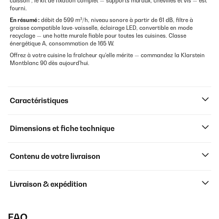
cuisson ; le kit de fixation complet — supports muraux, chevilles et vis — est
fourni.
En résumé :
débit de 599 m³/h, niveau sonore à partir de 61 dB, filtre à
graisse compatible lave-vaisselle, éclairage LED, convertible en mode
recyclage — une hotte murale fiable pour toutes les cuisines. Classe
énergétique A, consommation de 165 W.
Offrez à votre cuisine la fraîcheur qu'elle mérite — commandez la Klarstein
Montblanc 90 dès aujourd'hui.
Caractéristiques
Dimensions et fiche technique
Contenu de votre livraison
Livraison & expédition
FAQ