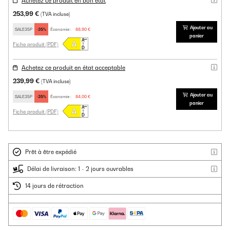
Achetez ce produit en bon état
253,99 €
(TVA incluse)
Ajouter au
SALE35P
-35%
Économie :
88,90 €
panier
Fiche produit (PDF)
Achetez ce produit en état acceptable
239,99 €
(TVA incluse)
Ajouter au
SALE35P
-35%
Économie :
84,00 €
panier
Fiche produit (PDF)
Prêt à être expédié
Délai de livraison: 1 - 2 jours ouvrables
14 jours de rétraction