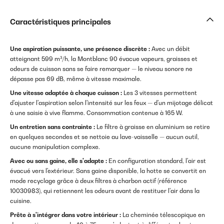
Caractéristiques principales
Une aspiration puissante, une présence discrète :
Avec un débit
atteignant 599 m³/h, la Montblanc 90 évacue vapeurs, graisses et
odeurs de cuisson sans se faire remarquer — le niveau sonore ne
dépasse pas 69 dB, même à vitesse maximale.
Une vitesse adaptée à chaque cuisson :
Les 3 vitesses permettent
d'ajuster l'aspiration selon l'intensité sur les feux — d'un mijotage délicat
à une saisie à vive flamme. Consommation contenue à 165 W.
Un entretien sans contrainte :
Le filtre à graisse en aluminium se retire
en quelques secondes et se nettoie au lave-vaisselle — aucun outil,
aucune manipulation complexe.
Avec ou sans gaine, elle s'adapte :
En configuration standard, l'air est
évacué vers l'extérieur. Sans gaine disponible, la hotte se convertit en
mode recyclage grâce à deux filtres à charbon actif (référence
10030983), qui retiennent les odeurs avant de restituer l'air dans la
cuisine.
Prête à s'intégrer dans votre intérieur :
La cheminée télescopique en