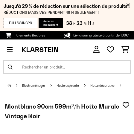
Jusqu’à 29 % de réduction sur une sélection de produits !
RÉDUCTIONS MASSIVES PENDANT 48 H SEULEMENT !
Achetez
38
23
10
FULLSWING29
H
M
S
maintenant
Paiements flexibles
Livraison gratuite à partir de 100€*
Electroménager
Hotte aspirante
Hotte décorative
Montblanc 90cm 599m³/h Hotte Murale
Vintage Noir