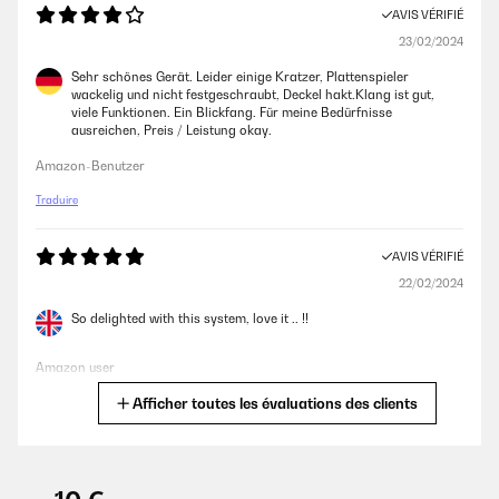
AVIS VÉRIFIÉ
23/02/2024
Sehr schönes Gerät. Leider einige Kratzer, Plattenspieler
wackelig und nicht festgeschraubt, Deckel hakt.Klang ist gut,
viele Funktionen. Ein Blickfang. Für meine Bedürfnisse
ausreichen, Preis / Leistung okay.
Amazon-Benutzer
Traduire
AVIS VÉRIFIÉ
22/02/2024
So delighted with this system, love it .. !!
Amazon user
Afficher toutes les évaluations des clients
Traduire
AVIS VÉRIFIÉ
17/11/2023