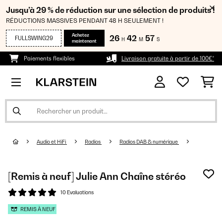
Jusqu’à 29 % de réduction sur une sélection de produits !
RÉDUCTIONS MASSIVES PENDANT 48 H SEULEMENT !
Achetez
26
42
56
FULLSWING29
H
M
S
maintenant
Paiements flexibles
Livraison gratuite à partir de 100€*
Audio et HiFi
Radios
Radios DAB & numérique
[Remis à neuf] Julie Ann Chaîne stéréo
10 Evaluations
REMIS À NEUF