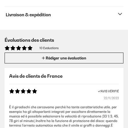
Livraison & expédition
Évaluations des clients
10 Evaluations
Rédiger une évaluation
Avis de clients de France
AVIS VÉRIFIÉ
22/11/2022
È il giradischi che cercavamo perchè ha tante caratteristiche utile, per
esempio ha gli altoparlanti integrati per ascoltare direttamente la
musica ed è possibile selezionare la velocità di riproduzione (33 1/3, 45,
78 giri al minuto).Inoltre ha la funzione di protezione del disco: quando
termina l’arresto automatico evita che il vinile si graffi o danneggi.È