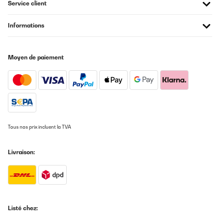
Service client
attentes lorsque je l'ai acheté. En effet, il a un son d'une très
bonne qualité pour une grande pièce. Il a un design très sympa
qui ajoute un petit meuble à un salon moderne ou non. De plus,
Informations
toutes ses fonctionnalités sont assez complètes, tout ce qui est
nécessaire est présent ! Je recommande ce produit !
Utilisateur d'Amazon
Moyen de paiement
Traduire
AVIS VÉRIFIÉ
21/11/2022
Der Auna Plattenspieler ist ein super Plattenspieler für alle, die
ganz problemlos in den Genuss von ihren (alten) Platten kommen
Tous nos prix incluent la TVA
wollen.Hier haben wir uns schon was für Weihnachten
geleistet.Aber nicht nur das, man kombiniert hier alt mit neu.Den
nicht nur Platten werden abgespielt, sondern auch:CD's,
Livraison:
DAB/FM-Radio, USB und Verbindungen per Bluetooth werden
unterstützt.Somit bekommt man auch eine Moderne
Wiedergabezentrale.Das Gerät ist übersichtlich in der Bedienung
und auch das koppeln mit Bluetooth klappt auf Anhieb und das
ohne dem lesen der Bedienungsanleitung.Den Sound kann man
natürlich nicht mit einer hochwertigen Hi-Fi Anlage vergleichen,
aber das dürfte bei dem Preis eh klar sein.Aber auch das Design
Listé chez:
hat und überzeugt, dann der Plattenspieler fällt nicht weiter auf