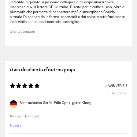
versatile in quanto si possono collegare altri dispositivi tramite
l’ingresso aux, il lettore CD, la radio, l’uscita per le cuffie e l’usb, oltre al
bluetooth che permette di connettere mp3 e smartphone.Chiudo
citando l’eleganza delle forme, essenziali e dai colori neutri facilmente
inservibile in qualsiasi contesto, consigliato!
Utente Amazon
Avis de clients d'autres pays
AVIS VÉRIFIÉ
07/03/2025
Sehr schönes Gerät. Edle Optik, guter Klang.
Amazon-Benutzer
Traduire