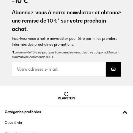
-10 €
su diseño me encantó, combina con la decoración de mi salón, la
calidad de sonido es muy buena tanto de los vinilos como de los
Abonnez-vous à notre newsletter et obtenez
cd
une remise de 10 €* sur votre prochain
Usuario/a de amazon
achat.
Traduire
Inscrivez-vous à notre newsletter pour être parmi les premiers
informés des prochaines promotions.
AVIS VÉRIFIÉ
*La remise de 10 € ne peut pas être cumulée avec d’autres coupons. Montant
18/10/2023
minimum de commande 100 €.
Der Klang ist doch gut? Ich weiß garnicht was die Rezessionen
an dem Klang nicht gut fanden.Die Verarbeitung ist relativ
billig.Die verarbeiteten Komponenten sind relativ billig.Aber das
Gerät erfüllt seinen Zweck! Und sieht gut aus!Ein Kassettendeck
fehlt, dann wäre es für mich perfekt.
Amazon-Benutzer
Traduire
Catégories préférées
AVIS VÉRIFIÉ
Cave à vin
15/10/2023