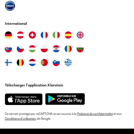
und kann auch als kleiner Tisch verwendet werden.Preis-Leistung
definitiv ein Highlight in diesem Jahr.Da auch viele Funktionen
unterstützt werden, wie:Auto-Stop Funktion, 3
Geschwindigkeitsstufen und eben eine Vielzahl an Anschlüsse
und Verbindung Möglichkeiten.
International
Amazon-Benutzer
Traduire
Télécharger l'application Klarstein
Ce site est protégé par reCAPTCHA et est soumis à la
Politique de confidentialité
et aux
Conditions d'utilisation
de Google.