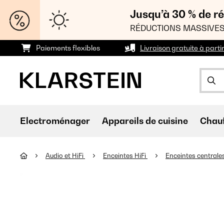
Jusqu’à 30 % de ré
RÉDUCTIONS MASSIVES
Paiements flexibles
Livraison gratuite à parti
Electroménager
Appareils de cuisine
Chau
Audio et HiFi
Enceintes HiFi
Enceintes centrale