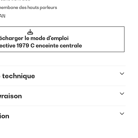
 membane des hauts parleurs
MAN
écharger le mode d'emploi
ective 1979 C enceinte centrale
e technique
vraison
ion