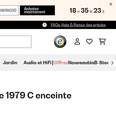
Achetez
18
35
22
SWING30
maintenant
H
M
S
FAQs, Aide & Retour des articles
Jardin
Audio et HiFi
Offres
Nouveautés
B-Stock
e 1979 C enceinte