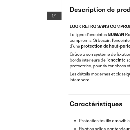
Description de prod
1/1
LOOK RETRO SANS COMPRO
La ligne d'enceintes
NUMAN
Ret
compromis. Si besoin, l'enceint
d'une
protection de haut-parle
Grâce à son système de fixation 
bords intérieurs de l'
enceinte
so
protectrice, pour éviter chocs e
Les détails modernes et classiq
intemporel.
Caractéristiques
Protection textile amovible
Fixation solide par tendeur 