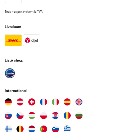
ingrédients. Les 8 poêlons sont idéals pour que tout le monde
puisse personnaliser ses préparations.Le design est moderne et
Tous nos prix incluent la TVA
pratique, avec une surface de grill généreuse, idéale pour cuire
des viandes, des légumes, ou même des fruits de mer. L'appareil
est facile à utiliser et à nettoyer, ce qui est un gros plus. De plus,
Livraison:
la puissance est suffisante pour garantir une cuisson rapide et
homogène, même avec une grande quantité d'invités.En résumé,
c'est un excellent appareil à un prix raisonnable, parfait pour des
soirées raclette réussies et conviviales. Je recommande vivement
!
Utilisateur d'Amazon
Listé chez:
Traduire
AVIS VÉRIFIÉ
25/12/2024
International
Raclett funktioniert super. Die Steinplatte wird gerade heiss
genug zum grillen wenn man sie rechzeitig vorher anschaltet.
Und wenn man sie vorher mit Öl "einbrennt" (anleitungen im
Internet) ist sie leicht wieder ganz sauber zu kriegen, kann nicht
verkratzen und mann ist kein Teflon. Und gut aussehen tuts auch.
Mit den anderen 2 Auflagen ist das ganze sehr vielseitig und man
kann auch Pfannkuchen o.ä. machen, haben wir aber noch nicht
ausprobiert.Leider sind keine Schaber dabei und in der Anleitung