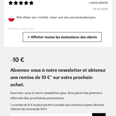
AVIS VÉRIFIÉ
29/01/2026
Niet alleen een raclette, maar ook een pannenkoekenpan.
Amazon-gebruiker
Afficher toutes les évaluations des clients
Traduire
AVIS VÉRIFIÉ
21/01/2026
-10 €
Benutzten die Pfannkuchenform und das untere für
Raclettpfannchen . Waren mit beiden super zufrieden. Direkt 6
Abonnez-vous à notre newsletter et obtenez
kleine Pfannkuchen,jeder hat direkt da was zu essen,keiner muss
une remise de 10 €* sur votre prochain
warten.Pfannkuchenform probierte ich erst mit dann ohne Fett.
Ging super ohne,brannte nichts rein.Super zu reinigen. Sind
achat.
begeistert
Inscrivez-vous à notre newsletter pour être parmi les premiers
Amazon-Benutzer
informés des prochaines promotions.
Traduire
*La remise de 10 € ne peut pas être cumulée avec d’autres coupons. Montant
minimum de commande 100 €.
AVIS VÉRIFIÉ