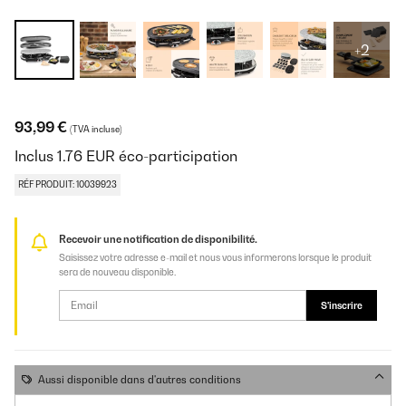
+2
93,99 €
(TVA incluse)
Inclus
1.76
EUR
éco-participation
RÉF PRODUIT: 10039923
Recevoir une notification de disponibilité.
Saisissez votre adresse e-mail et nous vous informerons lorsque le produit
sera de nouveau disponible.
S'inscrire
Aussi disponible dans d'autres conditions