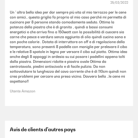
25/03/2022
Un ' altra bella idea per dar sempre più vita al mio terrazzo per le cene
con amici.. questa griglia fa proprio al mio caso perché mi permette di
cucinare per 8 persone stando comodamente seduto. Ottima la
potenza della piastra che è di granito , quindi a bassi consumi
energetici e che arriva fino a 150watt con la possibilità di cuocere sia
carne che pesce e verdura senza aggiunta di olio quindi cucina sana e
con poche calorie . Dotata di interruttore on off e di regolazione della
temperatura, sono presenti 8 padelle con maniglie per prelevare il cibo
e le relative 8 spatole in legno per versare il cibo sul piatto. Ottima idea
anche degli 8 appoggi in ardesia su cui posare i padellini appena tolti
dalla piastra. Dimensioni ridotte e piastra ovale Ottima da
centrotavola, piedini antiscivolo e di facile pulizia. Da non
sottovalutare la lunghezza del cavo corrente che è di 110cm quindi non
crea problemi per cercare una presa vicina. Davvero bella ..le cene mi
aspettano!!
Utente Amazon
Avis de clients d'autres pays