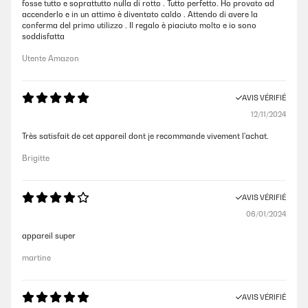
fosse tutto e soprattutto nulla di rotto . Tutto perfetto. Ho provato ad
accenderlo e in un attimo è diventato caldo . Attendo di avere la
conferma del primo utilizzo . Il regalo è piaciuto molto e io sono
soddisfatta
Utente Amazon
AVIS VÉRIFIÉ
12/11/2024
Très satisfait de cet appareil dont je recommande vivement l'achat.
Brigitte
AVIS VÉRIFIÉ
06/01/2024
appareil super
martine
AVIS VÉRIFIÉ