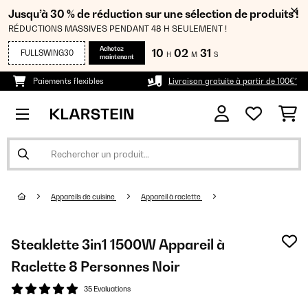
Jusqu’à 30 % de réduction sur une sélection de produits !
RÉDUCTIONS MASSIVES PENDANT 48 H SEULEMENT !
Achetez
10
02
31
FULLSWING30
H
M
S
maintenant
Paiements flexibles
Livraison gratuite à partir de 100€*
Appareils de cuisine
Appareil à raclette
Steaklette 3in1 1500W Appareil à
Raclette 8 Personnes​ Noir
35 Evaluations