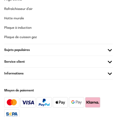
vorgewärmt, da er für Baguette bereits warm war. Die Platte hält
die Wärme super. Wir sind voll zufrieden!
Rafraîchisseur d'air
Amazon-Benutzer
Hotte murale
Traduire
Plaque à induction
Plaque de cuisson gaz
AVIS VÉRIFIÉ
08/12/2025
Sujets populaires
Wir haben den vor Weihnachten schon mal getestet. Hier passt
einfach alles. Preis, Qualität, Optik, Grillergebnis. Sehr
empfehlenswert
Service client
Amazon-Benutzer
Informations
Traduire
AVIS VÉRIFIÉ
Moyen de paiement
09/01/2025
Je suis ravie de mon achat ! La Klarstein Steaklette All-U-Can-
Grill est parfaite pour des repas en famille ou entre amis. Avec
ses 1500 watts, elle chauffe rapidement et répartit la chaleur de
manière uniforme, garantissant une cuisson parfaite de vos