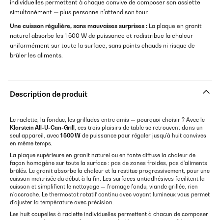
individuelles permettent à chaque convive de composer son assiette
simultanément — plus personne n'attend son tour.
Une cuisson régulière, sans mauvaises surprises :
La plaque en granit
naturel absorbe les 1 500 W de puissance et redistribue la chaleur
uniformément sur toute la surface, sans points chauds ni risque de
brûler les aliments.
Description de produit
Le raclette, la fondue, les grillades entre amis — pourquoi choisir ? Avec le
Klarstein All-U-Can-Grill
, ces trois plaisirs de table se retrouvent dans un
seul appareil, avec
1 500 W
de puissance pour régaler jusqu'à huit convives
en même temps.
La plaque supérieure en granit naturel ou en fonte diffuse la chaleur de
façon homogène sur toute la surface : pas de zones froides, pas d'aliments
brûlés. Le granit absorbe la chaleur et la restitue progressivement, pour une
cuisson maîtrisée du début à la fin. Les surfaces antiadhésives facilitent la
cuisson et simplifient le nettoyage — fromage fondu, viande grillée, rien
n'accroche. Le thermostat rotatif continu avec voyant lumineux vous permet
d'ajuster la température avec précision.
Les huit coupelles à raclette individuelles permettent à chacun de composer