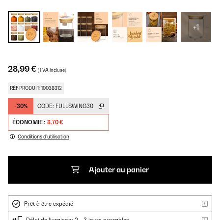
+1
28,99 €
(TVA incluse)
RÉF PRODUIT: 10038312
-30%
CODE:
FULLSWING30
ÉCONOMIE :
8,70 €
Conditions d'utilisation
Ajouter au panier
Prêt à être expédié