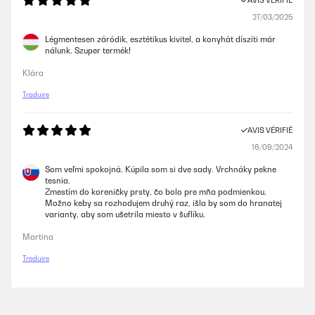
AVIS VÉRIFIÉ
27/03/2025
Légmentesen záródik, esztétikus kivitel, a konyhát díszíti már
nálunk. Szuper termék!
Klára
Traduire
AVIS VÉRIFIÉ
16/09/2024
Som veľmi spokojná. Kúpila som si dve sady. Vrchnáky pekne
tesnia.
Zmestím do koreničky prsty, čo bolo pre mňa podmienkou.
Možno keby sa rozhodujem druhý raz, išla by som do hranatej
varianty, aby som ušetrila miesto v šuflíku.
Martina
Traduire