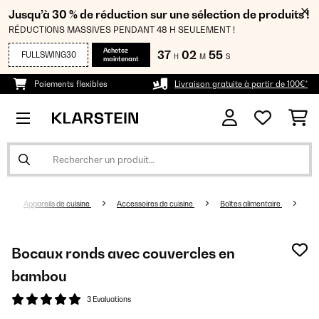
Jusqu’à 30 % de réduction sur une sélection de produits !
RÉDUCTIONS MASSIVES PENDANT 48 H SEULEMENT !
Achetez
37
02
55
FULLSWING30
H
M
S
maintenant
Paiements flexibles
Livraison gratuite à partir de 100€*
Appareils de cuisine
Accessoires de cuisine
Boîtes alimentaire
Bocaux ronds avec couvercles en
bambou
3 Evaluations