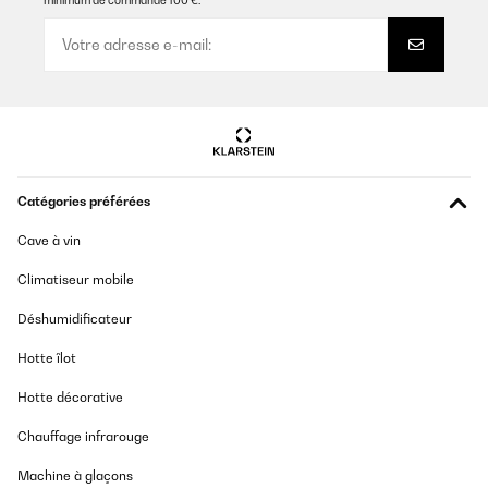
minimum de commande 100 €.
Très joli, petite contenance . Très classe ️
Utilisateur d'Amazon
Traduire
AVIS VÉRIFIÉ
31/03/2025
Catégories préférées
Gerät ist in Verwendung und ok. Punkteabzug für die Farbe...
Cave à vin
Ich habe extra diese Serie gewählt, dass es zur Küche mit
nostalgischen Optik passt... ALLE Geräte sind cremeweiß mit
Climatiseur mobile
Griffen und Bedienelementen aus antikem, gebürsteten Messing...
Diese Mikrowelle hat GLÄNZEND, GOLDENE Griffe/
Bedienelemente aus KUNSTSTOFF... Das verstehe ich nicht und ist
Déshumidificateur
bei einer perfekten Küche nicht akzeptabel!
_______________________________
Hotte îlot
===============================
ANTWORT
Hotte décorative
===============================
Hallo Marion,
Chauffage infrarouge
vielen Dank für die Bewertung Ihrer Victoria-Mikrowelle. Bitte
entschuldigen Sie, wenn das Aussehen und die Farbe des Geräts
nicht den Erwartungen entsprechen.
Machine à glaçons