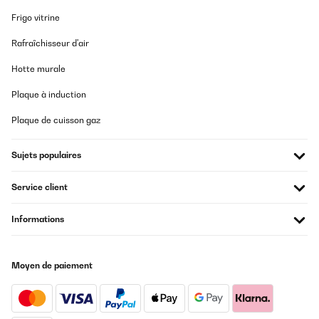
Bitte seien Sie versichert, dass wir Ihr Feedback an den
Produktmanager weiterleiten werden.
Frigo vitrine
Bitte beachten Sie, dass Sie den Artikel innerhalb der
Widerrufsfrist kostenlos zurücksenden können, um eine volle
Rafraîchisseur d'air
Rückerstattung zu erhalten. Bitte kontaktieren Sie in diesem Fall
unseren Kundenservice.
Hotte murale
Mit freundlichen Grüßen,
Ihr Klarstein-Team
_______________________________
Plaque à induction
Marion
Plaque de cuisson gaz
Traduire
Sujets populaires
AVIS VÉRIFIÉ
Service client
30/08/2024
Wir haben ihn in unserer weißen Landhausküche eingebaut , er
Informations
schaut total dekorativ aus und ist genau so vielfältig zu nutzen,
wie ein Neumoderner.
Amazon-Benutzer
Moyen de paiement
Traduire
AVIS VÉRIFIÉ