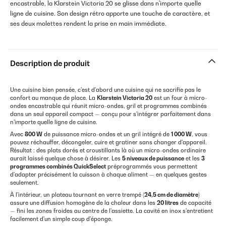
encastrable, la Klarstein Victoria 20 se glisse dans n'importe quelle
ligne de cuisine. Son design rétro apporte une touche de caractère, et
ses deux molettes rendent la prise en main immédiate.
Description de produit
Une cuisine bien pensée, c'est d'abord une cuisine qui ne sacrifie pas le
confort au manque de place. La
Klarstein Victoria 20
est un four à micro-
ondes encastrable qui réunit micro-ondes, gril et programmes combinés
dans un seul appareil compact — conçu pour s'intégrer parfaitement dans
n'importe quelle ligne de cuisine.
Avec
800 W
de puissance micro-ondes et un gril intégré de
1 000 W
, vous
pouvez réchauffer, décongeler, cuire et gratiner sans changer d'appareil.
Résultat : des plats dorés et croustillants là où un micro-ondes ordinaire
aurait laissé quelque chose à désirer. Les
5 niveaux de puissance
et les
3
programmes combinés QuickSelect
préprogrammés vous permettent
d'adapter précisément la cuisson à chaque aliment — en quelques gestes
seulement.
À l'intérieur, un plateau tournant en verre trempé (
24,5 cm de diamètre
)
assure une diffusion homogène de la chaleur dans les
20 litres
de capacité
— fini les zones froides au centre de l'assiette. La cavité en inox s'entretient
facilement d'un simple coup d'éponge.