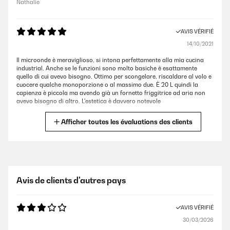
Nathalie
AVIS VÉRIFIÉ
14/10/2021
Il microonde è meraviglioso, si intona perfettamente alla mia cucina
industrial. Anche se le funzioni sono molto basiche è esattamente
quello di cui avevo bisogno. Ottimo per scongelare, riscaldare al volo e
cuocere qualche monoporzione o al massimo due. È 20 L quindi la
capienza è piccola ma avendo già un fornetto friggitrice ad aria non
avevo bisogno di altro. L'estetica è davvero notevole
Utente Amazon
Afficher toutes les évaluations des clients
AVIS VÉRIFIÉ
11/10/2018
Ero alla ricerca di un forno a microonde ad incasso che potesse
Avis de clients d'autres pays
soddisfare le esigenze primarie per una casa di campagna. Il
microonde è arrivato compreso di telaio di montaggio e devo dire che
è stato semplice ed intuitivo incassarlo. Ha una capacità d 20 litri e una
AVIS VÉRIFIÉ
potenza di 800w e la possibilità di regolarlo a mano per poter
riscaldare in pochi minuti piatti pronti. Invece per gli alimenti surgelati
30/03/2026
ha una funzione di sbrinamento ideale per scongelare la carne senza