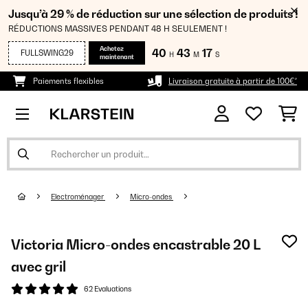
Jusqu’à 29 % de réduction sur une sélection de produits !
RÉDUCTIONS MASSIVES PENDANT 48 H SEULEMENT !
Achetez
40
43
16
FULLSWING29
H
M
S
maintenant
Paiements flexibles
Livraison gratuite à partir de 100€*
Electroménager
Micro-ondes
Victoria Micro-ondes encastrable 20 L
avec gril
62 Evaluations