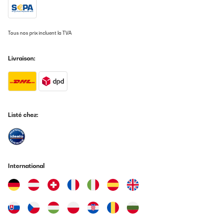
08/05/2024
J'ai pris toute la collection four plaque vraiment top Le micro
onde fait four aussi il est très puissant et très jolie à voir Le top
Tous nos prix incluent la TVA
est qu'il est vraiment silencieux
Utilisateur d'Amazon
Livraison:
Traduire
AVIS VÉRIFIÉ
28/04/2024
Listé chez:
Super beau produit, et Après avoir eu quelques difficultés à
recevoir le produit en bonne état, le Sav est exceptionnel. Merci
pour votre réactivité.
Utilisateur d'Amazon
International
Traduire
AVIS VÉRIFIÉ
28/04/2024