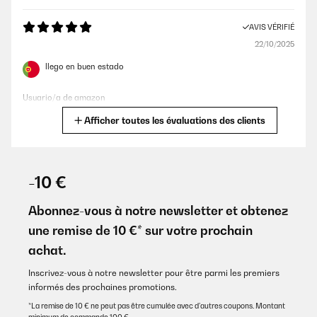
AVIS VÉRIFIÉ
22/10/2025
llego en buen estado
Usuario/a de amazon
Afficher toutes les évaluations des clients
Traduire
AVIS VÉRIFIÉ
29/05/2025
-10 €
Micro ondes reçu dans le délai indiqué pareil que sur le site très
joli rendu installation facile et rapide Fonctionne très bien je
Abonnez-vous à notre newsletter et obtenez
recommande
une remise de 10 €* sur votre prochain
Utilisateur d'Amazon
achat.
Traduire
Inscrivez-vous à notre newsletter pour être parmi les premiers
informés des prochaines promotions.
AVIS VÉRIFIÉ
*La remise de 10 € ne peut pas être cumulée avec d’autres coupons. Montant
10/05/2025