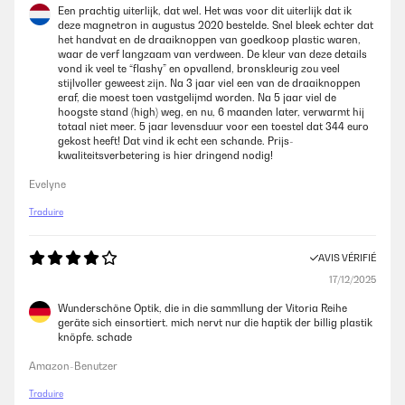
cuocerla. Lo consiglio!
Een prachtig uiterlijk, dat wel. Het was voor dit uiterlijk dat ik
deze magnetron in augustus 2020 bestelde. Snel bleek echter dat
Utente Amazon
het handvat en de draaiknoppen van goedkoop plastic waren,
waar de verf langzaam van verdween. De kleur van deze details
vond ik veel te “flashy” en opvallend, bronskleurig zou veel
stijlvoller geweest zijn. Na 3 jaar viel een van de draaiknoppen
AVIS VÉRIFIÉ
eraf, die moest toen vastgelijmd worden. Na 5 jaar viel de
28/07/2018
hoogste stand (high) weg, en nu, 6 maanden later, verwarmt hij
totaal niet meer. 5 jaar levensduur voor een toestel dat 344 euro
Da poco mi sono trasferita in una nuova casa non dotata, purtroppo,
gekost heeft! Dat vind ik echt een schande. Prijs-
di ogni confort. La cucina non era completa e mi mancava, per
kwaliteitsverbetering is hier dringend nodig!
l’appunto, un forno a microonde, che per giunta, era da incassare.
Dovevo assolutamente acquistarne uno per forza perché stando fuori
Evelyne
tutto il giorno per lavoro al rientro, ahimè, non ho pazienza e forza di
mettermi ai fornelli, quindi lo utilizzo principalmente per scongelare
Traduire
sughi e per cuocere pizze pronte. Il microonde arriva a casa con il
telaio di montaggio che sinceramente l’ho trovato molto semplice da
mettere in opera. Se ce l’ho fatta io può farcela davvero chiunque;
AVIS VÉRIFIÉ
fidatevi! Esteticamente può anche non piacere, ma io lo trovo di
17/12/2025
un’utilità pazzesca: la funzione disgelo la utilizzo per la maggiore. Mi
scongela un sugo appena tolto dal congelatore in men che non si dica.
Wunderschöne Optik, die in die sammllung der Vitoria Reihe
A volte non faccio in tempo a lavarmi le mani che il sugo è già
geräte sich einsortiert. mich nervt nur die haptik der billig plastik
scongelato. Pazzesco.
knöpfe. schade
Utente Amazon
Amazon-Benutzer
Traduire